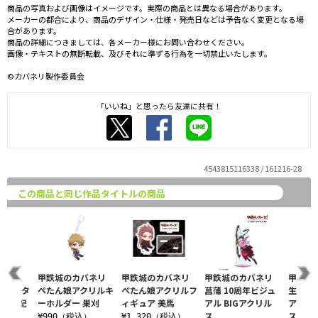
商品の写真および画像はイメージです。実際の商品とは異なる場合があります。
メーカーの都合により、商品のデザイン・仕様・発売日などは予告なく変更となる場
合があります。
商品の詳細につきましては、各メーカー様にお問い合わせください。
画像・テキストの無断転載、及びそれに準ずる行為を一切禁止いたします。
©カバネリ製作委員会
「いいね」と思ったら友達に共有！
4543815116338 / 161216-28
この商品と同じ作品タイトルの商品
バネリ
甲鉄城のカバネリ
甲鉄城のカバネリ
甲鉄城のカバネリ
甲鉄城
ングメタ
ぺたん娘アクリルキ
ぺたん娘アクリルフ
菖蒲 10周年ビジュ
生駒 1
10th記
ーホルダー 巣刈
ィギュア 美馬
アル BIGアクリル
アル B
ス..
ス..
¥990（税込）
¥1,320（税込）