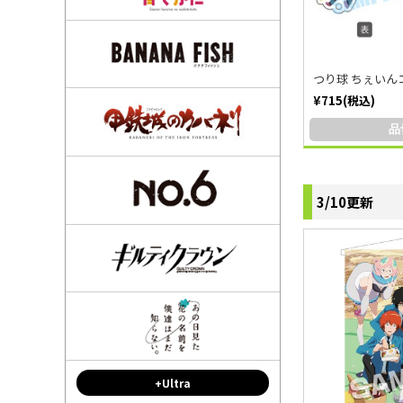
つり球 ちぇいん
¥715(税込)
品
3/10更新
+Ultra