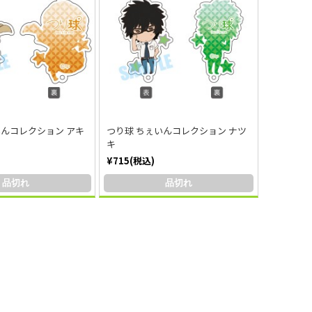
いんコレクション アキ
つり球 ちぇいんコレクション ナツ
キ
¥715(税込)
品切れ
品切れ