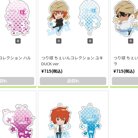
コレクション ハル
つり球 ちぇいんコレクション ユキ
つり球 ちぇ
DUCK ver
ラ
¥715(税込)
¥715(税込)
切れ
品切れ