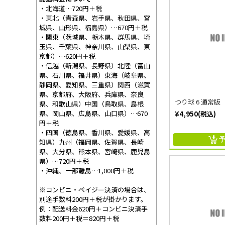
・北海道…720円＋税
・東北（青森県、岩手県、秋田県、宮
城県、山形県、福島県）…670円＋税
・関東（茨城県、栃木県、群馬県、埼
玉県、千葉県、神奈川県、山梨県、東
京都）…620円＋税
・信越（新潟県、長野県）北陸（富山
県、石川県、福井県）東海（岐阜県、
静岡県、愛知県、三重県）関西（滋賀
県、京都府、大阪府、兵庫県、奈良
つり球 6 通常版 
県、和歌山県）中国（鳥取県、島根
県、岡山県、広島県、山口県）…670
¥4,950(税込)
円＋税
・四国（徳島県、香川県、愛媛県、高
知県）九州（福岡県、佐賀県、長崎
県、大分県、熊本県、宮崎県、鹿児島
県）…720円＋税
・沖縄、一部離島…1,000円＋税
※コンビニ・ペイジー決済の場合は、
別途手数料200円＋税が掛かります。
例：配送料金620円＋コンビニ決済手
数料200円＋税＝820円＋税