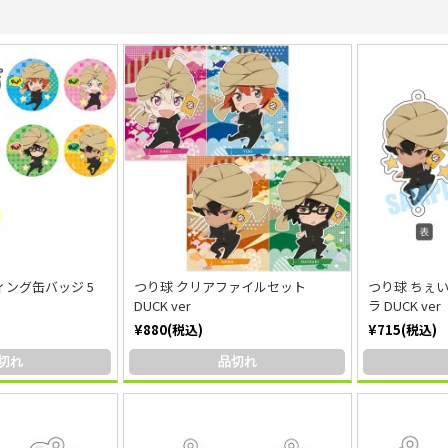
ィング缶バッジ 5
つり球 クリアファイルセット
つり球 ちぇ
DUCK ver
ラ DUCK ver
¥880(税込)
¥715(税込)
切れ
品切れ