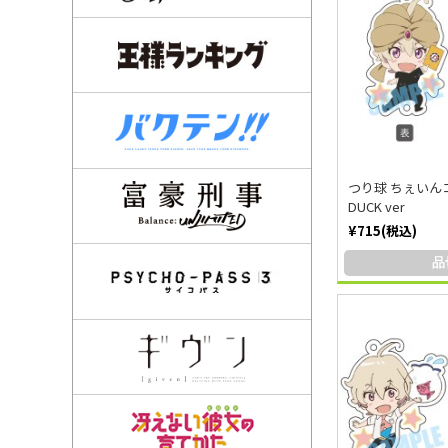
つり球 ちぇいん
DUCK ver
¥715(税込)
品