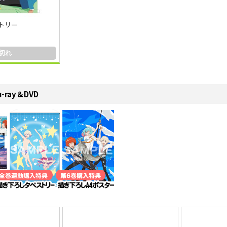
ストリー
切れ
-ray＆DVD