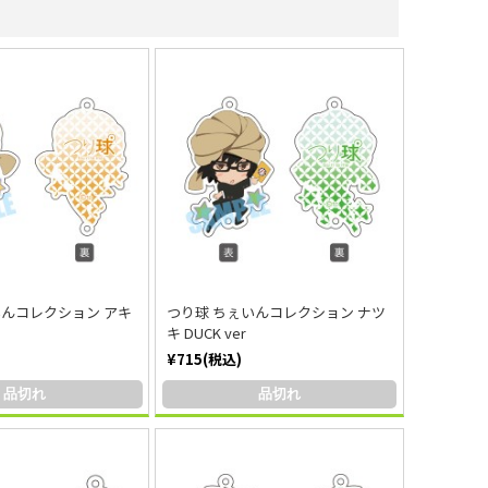
いんコレクション アキ
つり球 ちぇいんコレクション ナツ
キ DUCK ver
¥715(税込)
品切れ
品切れ