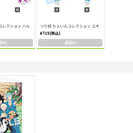
コレクション ハル
つり球 ちぇいんコレクション ユキ
¥715(税込)
切れ
品切れ