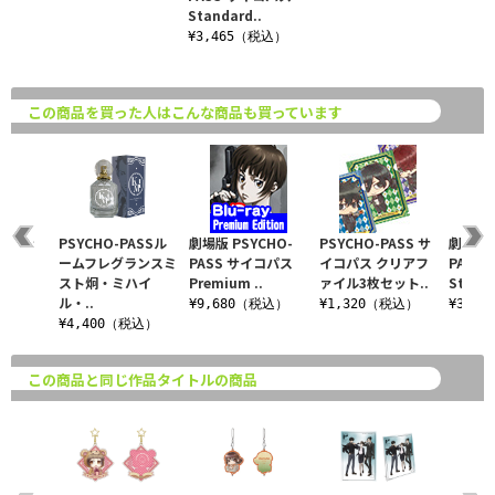
Standard..
¥3,465（税込）
この商品を買った人はこんな商品も買っています
式ワッ
PSYCHO-PASSル
劇場版 PSYCHO-
PSYCHO-PASS サ
劇場版 
ームフレグランスミ
PASS サイコパス
イコパス クリアフ
PASS
スト炯・ミハイ
Premium ..
ァイル3枚セット..
Standa
税込）
ル・..
¥9,680（税込）
¥1,320（税込）
¥3,4
¥4,400（税込）
この商品と同じ作品タイトルの商品