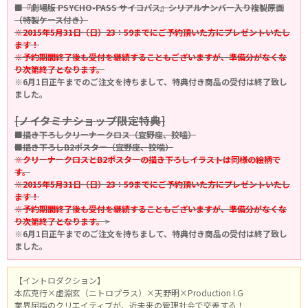
■『劇場版 PSYCHO-PASS サイコパス』シリアルナンバー入り複製原画
（特製ケース付き）
※2015年5月31日（日）23：59までにご予約頂いた方にプレゼントいたし
ます！
※予約期間終了後も受付を継続することもございますが、準備分がなくな
り次第終了となります。
※6月1日正午までのご注文を持ちまして、特典付き商品の受付は終了致し
ました。
[ノイタミナショップ限定特典]
■描き下ろしクリーナークロス（宜野座、狡噛）
■描き下ろしB2ポスター（宜野座、狡噛）
※クリーナークロスとB2ポスターの描き下ろしイラストは同様の絵柄で
す。
※2015年5月31日（日）23：59までにご予約頂いた方にプレゼントいたし
ます！
※予約期間終了後も受付を継続することもございますが、準備分がなくな
り次第終了となります。
>
※6月1日正午までのご注文を持ちまして、特典付き商品の受付は終了致し
ました。
【イントロダクション】
本広克行×虚淵玄（ニトロプラス）×天野明×Production I.G
業界屈指のクリエイティブが、近未来の管理社会で交差する！