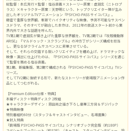
総監督：本広克行×監督：塩谷直義×ストーリー原案：虚淵玄（ニトロプ
ラス）×キャラクター原案：天野明という、トップクリエイター陣が生み
出したオリジナルTVアニメーション『PSYCHO-PASS サイコパス』。
緻密で重厚な世界観、斬新でハイクオリティな映像、予測不可能なサスペン
スドラマ、そのすべてが融合した本作は、2012年の放送スタート前から業
界内外で大きな話題を呼んだ。
TV第1期で虚淵玄が築き上げた重厚な世界観を、TV第2期では『攻殻機動隊
ARISE』『マルドゥック・スクランブル』の冲方丁がシリーズ構成を担当
し、更なるSFクライムサスペンスに昇華させている。
そして、それらの交錯する鋭いクリエイティブを纏め上げ、ドラマチックな
映像・演出に仕上げたのは、『PSYCHO-PASS サイコパス』シリーズを通じ
て監督を務める塩谷直義。
第1期、新編集版、第2期で構成される『PSYCHO-PASS サイコパス』TVシ
リーズ。
そしてTV2期に後続する形で、新たなストーリーが劇場版アニメーション作
品としてつむがれる。
【Premium Edition仕様・特典】
本編ディスク＋特典ディスク 2枚組
★キャラクターデザイン：恩田尚之描き下ろし豪華三方背＆デジパック
★特典映像
特別番組約60分（スタッフ＆キャストインタビュー、名場面集）
★封入特典
『劇場版 PSYCHO-PASS サイコパス』シナリオブック完全版（約180P）
スペシャルブックレット（約32P）（キャスト、スタッフインタビュー、設