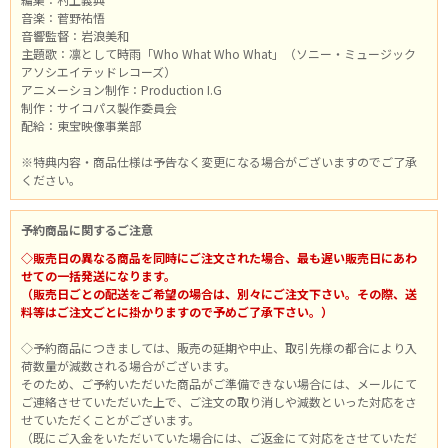
音楽：菅野祐悟
音響監督：岩浪美和
主題歌：凛として時雨「Who What Who What」（ソニー・ミュージック
アソシエイテッドレコーズ）
アニメーション制作：Production I.G
制作：サイコパス製作委員会
配給：東宝映像事業部
※特典内容・商品仕様は予告なく変更になる場合がございますのでご了承
ください。
予約商品に関するご注意
◇販売日の異なる商品を同時にご注文された場合、最も遅い販売日にあわ
せての一括発送になります。
（販売日ごとの配送をご希望の場合は、別々にご注文下さい。その際、送
料等はご注文ごとに掛かりますので予めご了承下さい。）
◇予約商品につきましては、販売の延期や中止、取引先様の都合により入
荷数量が減数される場合がございます。
そのため、ご予約いただいた商品がご準備できない場合には、メールにて
ご連絡させていただいた上で、ご注文の取り消しや減数といった対応をさ
せていただくことがございます。
（既にご入金をいただいていた場合には、ご返金にて対応をさせていただ