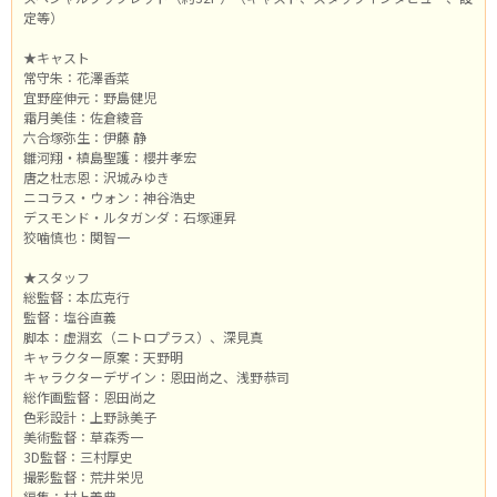
定等）
★キャスト
常守朱：花澤香菜
宜野座伸元：野島健児
霜月美佳：佐倉綾音
六合塚弥生：伊藤 静
雛河翔・槙島聖護：櫻井孝宏
唐之杜志恩：沢城みゆき
ニコラス・ウォン：神谷浩史
デスモンド・ルタガンダ：石塚運昇
狡噛慎也：関智一
★スタッフ
総監督：本広克行
監督：塩谷直義
脚本：虚淵玄（ニトロプラス）、深見真
キャラクター原案：天野明
キャラクターデザイン：恩田尚之、浅野恭司
総作画監督：恩田尚之
色彩設計：上野詠美子
美術監督：草森秀一
3D監督：三村厚史
撮影監督：荒井栄児
編集：村上義典