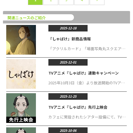
関連ニュースのご紹介
2025-12-18
『しゃばけ』新商品情報
「アクリルカード」「場面写角丸スクエア缶バッジ」「場面写ブロマイド」「トレーナー」「スウェットパンツ」「アクリルジオラマ」が登場！
2025-12-01
TVアニメ『しゃばけ』連動キャンペーン
2025年10月3日（金）より放送開始のTVアニメ『しゃばけ』の放送を記念して、様々な連動施策を展開いたします！ コラボメニューやグッズ販売のほか、毎週末にはTV放送の続きが見れる先行上映会を開催など、盛り沢山の内容で展開します。 是非TV放送と共に是非お楽しみください！
2025-11-25
TVアニメ『しゃばけ』先行上映会
カフェに常設されたシアター設備にて、TVアニメ『しゃばけ』のTV放送話の続きとなる最新話をお楽しみいただける、先行上映会を開催！
2025-10-06