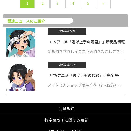
1
2
3
4
5
»
関連ニュースのご紹介
2026-07-31
『TVアニメ「逃げ上手の若君」』新商品情報
新規描き下ろしイラスト＆描き起こしデフォルメイラストを使用した、アクリルスタンド、アクリルキーホルダー、缶バッジ、ステッカー、アクリルブロック、アクリルボード、ちぇいんコレクションが登場！
2026-07-18
『 TVアニメ「逃げ上手の若君」』完全生産限定版 Blu-ray／DVD 特典情報
ノイタミナショップ限定全巻（7～12巻）の連動購入特典が「描き下ろしイラスト（時行B）使用 アクリルプレート」に決定！
会員規約
特定商取引に関する表記