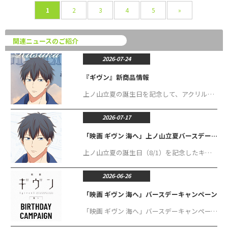
1
2
3
4
5
»
関連ニュースのご紹介
2026-07-24
『ギヴン』新商品情報
上ノ山立夏の誕生日を記念して、アクリルスタンド、クリアカードセット、缶バッジセット、アクリルキーホルダー、アクリルボード、ミニアクリルブロック、ダイカットステッカー、スティックロゴキーホルダー、フォトカードホルダーが登場！
2026-07-17
「映画 ギヴン 海へ」上ノ山立夏バースデーキャンペーン
上ノ山立夏の誕生日（8/1）を記念したキャンペーンが開催決定！ バースデー記念の描き下ろしイラストをはじめ、バースデー記念グッズやバースデーメニューなど盛りだくさんの内容で展開いたします。
2026-06-26
「映画 ギヴン 海へ」バースデーキャンペーン
「映画 ギヴン 海へ」バースデーキャンペーンが開催決定！ 年間通して7人のキャラクターの誕生日をノイタミナショップでお祝いします。 バースデーキャンペーンでは今年も各キャラクターのバースデー記念グッズや、バースデーメニューをご用意しておりますので、ぜひ店舗でお祝いください！