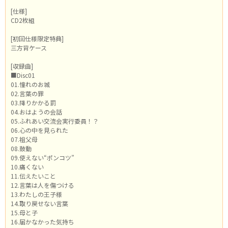
[仕様]
CD2枚組
[初回仕様限定特典]
三方背ケース
[収録曲]
■Disc01
01.憧れのお城
02.言葉の罪
03.降りかかる罰
04.おはようの会話
05.ふれあい交流会実行委員！？
06.心の中を見られた
07.祖父母
08.鼓動
09.使えない“ポンコツ”
10.痛くない
11.伝えたいこと
12.言葉は人を傷つける
13.わたしの王子様
14.取り戻せない言葉
15.母と子
16.届かなかった気持ち