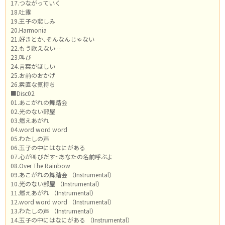
17.つながっていく
18.吐露
19.王子の悲しみ
20.Harmonia
21.好きとか､そんなんじゃない
22.もう歌えない…
23.叫び
24.言葉がほしい
25.お前のおかげ
26.素直な気持ち
■Disc02
01.あこがれの舞踏会
02.光のない部屋
03.燃えあがれ
04.word word word
05.わたしの声
06.玉子の中にはなにがある
07.心が叫びだす~あなたの名前呼ぶよ
08.Over The Rainbow
09.あこがれの舞踏会 （Instrumental）
10.光のない部屋 （Instrumental）
11.燃えあがれ （Instrumental）
12.word word word （Instrumental）
13.わたしの声 （Instrumental）
14.玉子の中にはなにがある （Instrumental）