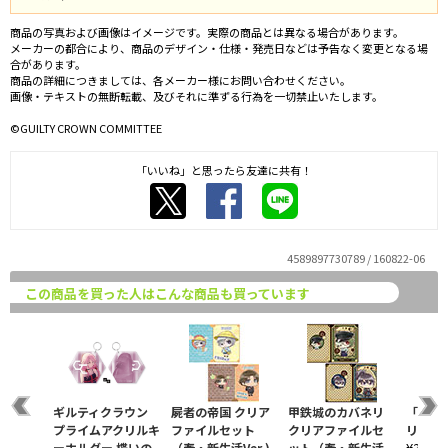
商品の写真および画像はイメージです。実際の商品とは異なる場合があります。
メーカーの都合により、商品のデザイン・仕様・発売日などは予告なく変更となる場
合があります。
商品の詳細につきましては、各メーカー様にお問い合わせください。
画像・テキストの無断転載、及びそれに準ずる行為を一切禁止いたします。
©GUILTY CROWN COMMITTEE
「いいね」と思ったら友達に共有！
4589897730789 / 160822-06
この商品を買った人はこんな商品も買っています
ズ
ギルティクラウン
屍者の帝国 クリア
甲鉄城のカバネリ
「バッ
プライムアクリルキ
ファイルセット
クリアファイルセ
リアフ
税込）
ーホルダー 楪いの
（春・新生活Ver.)
ット（春・新生活