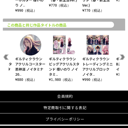
¥385
り ノ..
Ver.)
¥770（税込）
¥990（税込）
¥770（税込）
この商品と同じ作品タイトルの商品
ラウン
ギルティクラウン
ギルティクラウン
ギルティクラウン
ギルテ
リルスタ
アクリルコースター
ビッグアクリルスタ
トレーディングミニ
B2タペ
 ノイタ
恙神涯 ノイタミナ
ンド 楪いのり ノイ
アクリルブロック
イタミナ2
20..
タミ..
ノイタ..
¥3,5
税込）
¥880（税込）
¥1,980（税込）
¥990（税込）
会員規約
特定商取引に関する表記
プライバシーポリシー