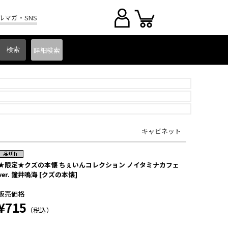
ルマガ・SNS
詳細
検索
キャビネット
★限定★クズの本懐 ちぇいんコレクション ノイタミナカフェ
ver. 鐘井鳴海 [クズの本懐]
販売価格
¥715
（税込）