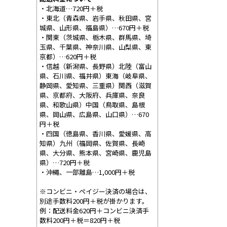
・北海道…720円＋税
・東北（青森県、岩手県、秋田県、宮
城県、山形県、福島県）…670円＋税
・関東（茨城県、栃木県、群馬県、埼
玉県、千葉県、神奈川県、山梨県、東
京都）…620円＋税
・信越（新潟県、長野県）北陸（富山
県、石川県、福井県）東海（岐阜県、
静岡県、愛知県、三重県）関西（滋賀
県、京都府、大阪府、兵庫県、奈良
県、和歌山県）中国（鳥取県、島根
県、岡山県、広島県、山口県）…670
円＋税
・四国（徳島県、香川県、愛媛県、高
知県）九州（福岡県、佐賀県、長崎
県、大分県、熊本県、宮崎県、鹿児島
県）…720円＋税
・沖縄、一部離島…1,000円＋税
※コンビニ・ペイジー決済の場合は、
別途手数料200円＋税が掛かります。
例：配送料金620円＋コンビニ決済手
数料200円＋税＝820円＋税