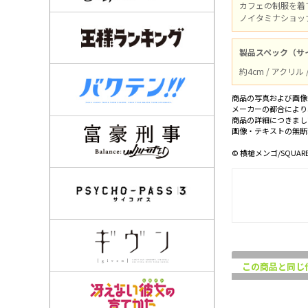
カフェの制服を着
ノイタミナショッ
製品スペック（サ
約4cm / アクリ
商品の写真および画像
メーカーの都合により
商品の詳細につきまし
画像・テキストの無断
© 横槍メンゴ/SQUA
この商品と同じ