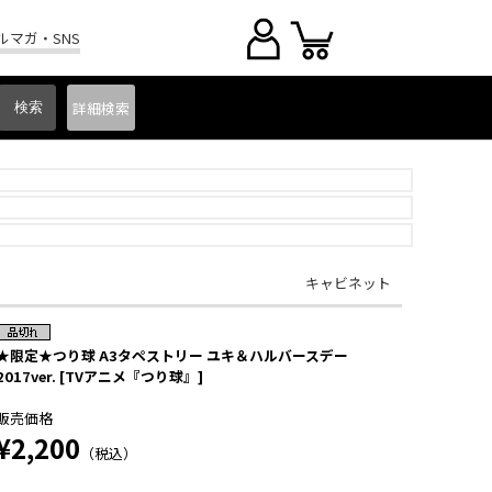
ルマガ・SNS
詳細
検索
キャビネット
★限定★つり球 A3タペストリー ユキ＆ハルバースデー
2017ver. [TVアニメ『つり球』]
販売価格
¥2,200
（税込）