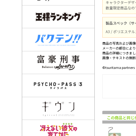
キャラクターデザ
数量限定商品なので
製品スペック（サ
A3 / ポリエス
商品の写真および画像
メーカーの都合により
商品の詳細につきまし
画像・テキストの無断
©tsuritama partners
この商品と同じ