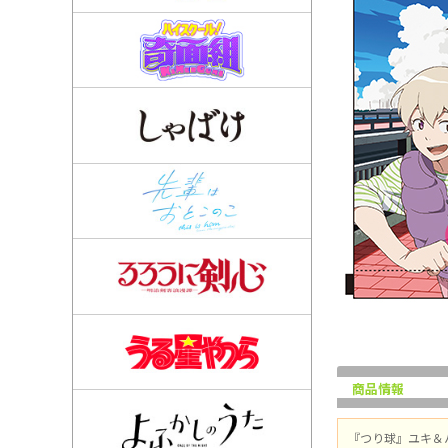
商品情報
『つり球』ユキ＆