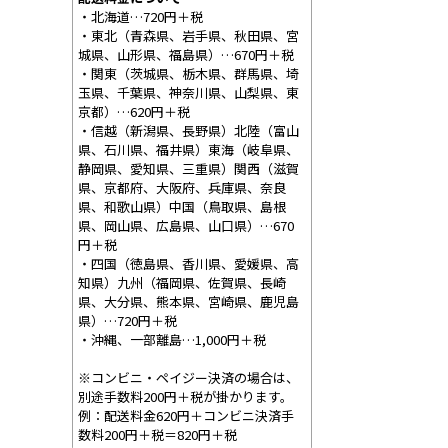
・北海道…720円＋税
・東北（青森県、岩手県、秋田県、宮
城県、山形県、福島県）…670円＋税
・関東（茨城県、栃木県、群馬県、埼
玉県、千葉県、神奈川県、山梨県、東
京都）…620円＋税
・信越（新潟県、長野県）北陸（富山
県、石川県、福井県）東海（岐阜県、
静岡県、愛知県、三重県）関西（滋賀
県、京都府、大阪府、兵庫県、奈良
県、和歌山県）中国（鳥取県、島根
県、岡山県、広島県、山口県）…670
円＋税
・四国（徳島県、香川県、愛媛県、高
知県）九州（福岡県、佐賀県、長崎
県、大分県、熊本県、宮崎県、鹿児島
県）…720円＋税
・沖縄、一部離島…1,000円＋税
※コンビニ・ペイジー決済の場合は、
別途手数料200円＋税が掛かります。
例：配送料金620円＋コンビニ決済手
数料200円＋税＝820円＋税