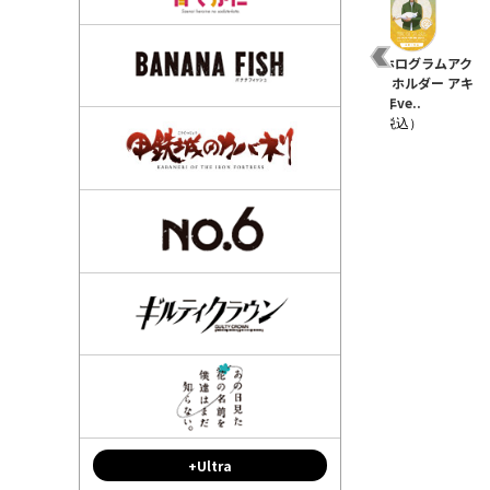
 ア
つり球 1 通常版
★限定★つり球 100cm
つり球 ホログラムアク
年
【DVD】
タペストリー 10周年
リルキーホルダー アキ
Ver.
ラ 10周年ve..
¥4,950（税込）
¥6,050（税込）
¥990（税込）
+Ultra