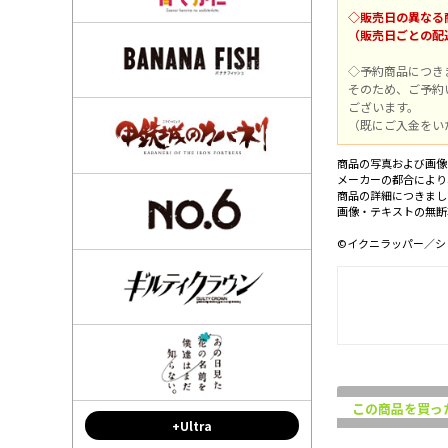
◇販売日の異なる
（販売日ごとの配
◇予約商品につき
そのため、ご予約
ございます。
（既にご入金をい
商品の写真および画像
メーカーの都合により
商品の詳細につきまし
画像・テキストの無断
©イクニラッパー／シ
この商品を買っ
+Ultra