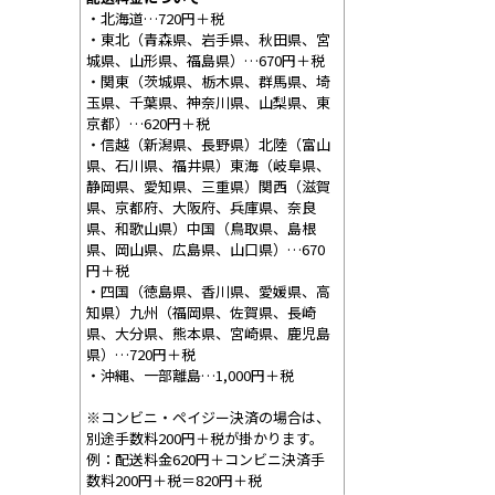
・北海道…720円＋税
・東北（青森県、岩手県、秋田県、宮
城県、山形県、福島県）…670円＋税
・関東（茨城県、栃木県、群馬県、埼
玉県、千葉県、神奈川県、山梨県、東
京都）…620円＋税
・信越（新潟県、長野県）北陸（富山
県、石川県、福井県）東海（岐阜県、
静岡県、愛知県、三重県）関西（滋賀
県、京都府、大阪府、兵庫県、奈良
県、和歌山県）中国（鳥取県、島根
県、岡山県、広島県、山口県）…670
円＋税
・四国（徳島県、香川県、愛媛県、高
知県）九州（福岡県、佐賀県、長崎
県、大分県、熊本県、宮崎県、鹿児島
県）…720円＋税
・沖縄、一部離島…1,000円＋税
※コンビニ・ペイジー決済の場合は、
別途手数料200円＋税が掛かります。
例：配送料金620円＋コンビニ決済手
数料200円＋税＝820円＋税