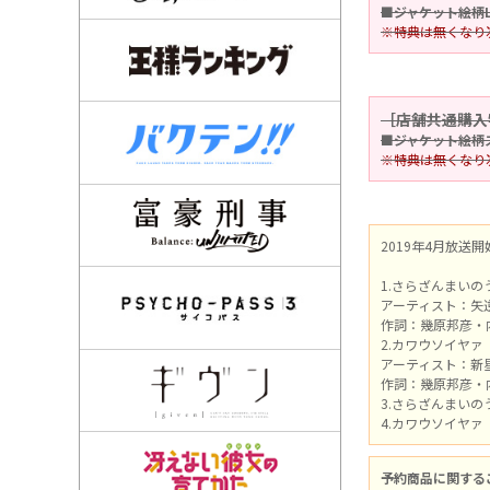
■ジャケット絵柄
※特典は無くなり
［店舗共通購入
■ジャケット絵柄
※特典は無くなり
2019年4月放送開
1.さらざんまいの
アーティスト：矢逆
作詞：幾原邦彦・
2.カワウソイヤァ
アーティスト：新星
作詞：幾原邦彦・
3.さらざんまいのうた
4.カワウソイヤァ（in
予約商品に関する