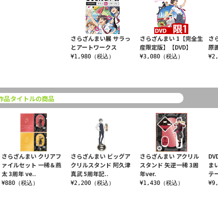
さらざんまい展 サラっ
さらざんまい 1【完全生
さ
とアートワークス
産限定版】【DVD】
原
¥1,980（税込）
¥3,080（税込）
¥2
作品タイトルの商品
さらざんまい クリアフ
さらざんまい ビッグア
さらざんまい アクリル
D
ァイルセット 一稀＆燕
クリルスタンド 阿久津
スタンド 矢逆一稀 3周
ま
太 3周年 ve..
真武 5周年記..
年ver.
テー
¥880（税込）
¥2,200（税込）
¥1,430（税込）
¥9