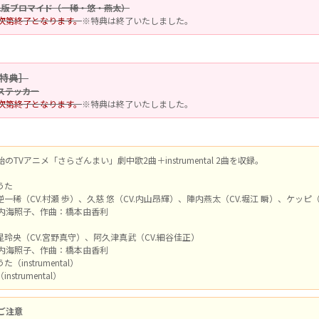
L版ブロマイド（一稀・悠・燕太）
次第終了となります。
※特典は終了いたしました。
特典］
ステッカー
次第終了となります。
※特典は終了いたしました。
始のTVアニメ「さらざんまい」劇中歌2曲＋instrumental 2曲を収録。
うた
一稀（CV.村瀬 歩）、久慈 悠（CV.内山昂輝）、陣内燕太（CV.堀江 瞬）、ケッピ（
内海照子、作曲：橋本由香利
玲央（CV.宮野真守）、阿久津真武（CV.細谷佳正）
内海照子、作曲：橋本由香利
（instrumental）
strumental）
ご注意