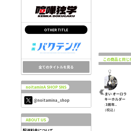
OTHER TITLE
この商品と同じ
全てのタイトルを見る
noitaminA SHOP SNS
ル
さらざんまい サラっと
さらざんまい オーロラ
さらざんまい オーロラ
3
原画集 下
アクリルキーホルダー
アクリルキーホルダー
@noitamina_shop
久慈 誓 5周年..
新星玲央 3周年..
¥2,970（税込）
¥880（税込）
¥1,320（税込）
ABOUT US
配送料金について