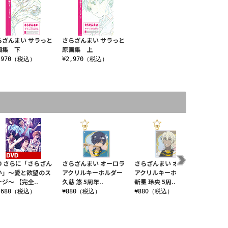
らざんまい サラっと
さらざんまい サラっと
画集 下
原画集 上
,970（税込）
¥2,970（税込）
VD さらに「さらざん
さらざんまい オーロラ
さらざんまい オーロラ
さらざ
い」～愛と欲望のス
アクリルキーホルダー
アクリルキーホルダー
産限定版
ジ～ 【完全..
久慈 悠 5周年..
新星 玲央 5周..
¥7,4
,680（税込）
¥880（税込）
¥880（税込）