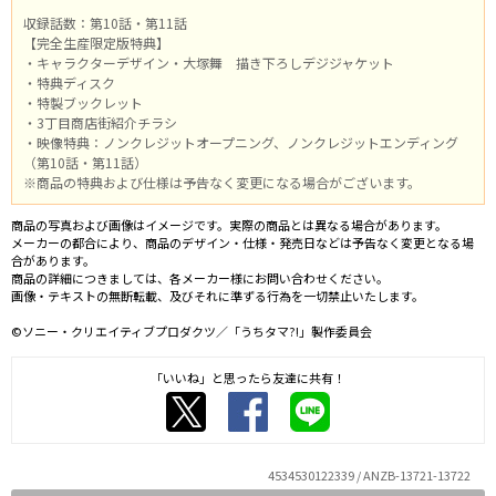
収録話数：第10話・第11話
【完全生産限定版特典】
・キャラクターデザイン・大塚舞 描き下ろしデジジャケット
・特典ディスク
・特製ブックレット
・3丁目商店街紹介チラシ
・映像特典：ノンクレジットオープニング、ノンクレジットエンディング
（第10話・第11話）
※商品の特典および仕様は予告なく変更になる場合がございます。
商品の写真および画像はイメージです。実際の商品とは異なる場合があります。
メーカーの都合により、商品のデザイン・仕様・発売日などは予告なく変更となる場
合があります。
商品の詳細につきましては、各メーカー様にお問い合わせください。
画像・テキストの無断転載、及びそれに準ずる行為を一切禁止いたします。
©ソニー・クリエイティブプロダクツ／「うちタマ?!」製作委員会
「いいね」と思ったら友達に共有！
4534530122339 / ANZB-13721-13722