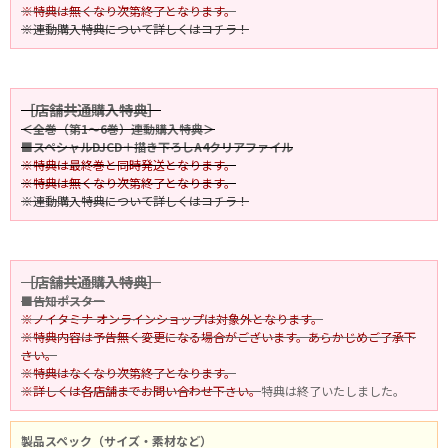
※特典は無くなり次第終了となります。
※連動購入特典について詳しくはコチラ！
［店舗共通購入特典］
＜全巻（第1～6巻）連動購入特典＞
■スペシャルDJCD＋描き下ろしA4クリアファイル
※特典は最終巻と同時発送となります。
※特典は無くなり次第終了となります。
※連動購入特典について詳しくはコチラ！
［店舗共通購入特典］
■告知ポスター
※ノイタミナ オンラインショップは対象外となります。
※特典内容は予告無く変更になる場合がございます。あらかじめご了承下
さい。
※特典はなくなり次第終了となります。
※詳しくは各店舗までお問い合わせ下さい。
特典は終了いたしました。
製品スペック（サイズ・素材など）