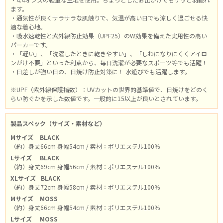
ます。
・通気性が良くサラサラな肌触りで、気温が高い日でも涼しく過ごせる快
適な着心地。
・吸水速乾性と紫外線防止効果（UPF25）のW効果を備えた実用性の高い
パーカーです。
・「軽い」、「洗濯したときに乾きやすい」、「しわになりにくくアイロ
ンがけ不要」といった利点から、毎日洗濯が必要なスポーツ等でも活躍！
・日差しが強い日の、日焼け防止対策に！ 水遊びでも活躍します。
※UPF（紫外線保護指数）：UVカットの世界的基準値で、日焼けをどのく
らい防ぐかを示した数値です。一般的に15以上が良いとされています。
製品スペック（サイズ・素材など）
Mサイズ
BLACK
（約）身丈66cm 身幅54cm / 素材：ポリエステル100％
Lサイズ
BLACK
（約）身丈69cm 身幅56cm / 素材：ポリエステル100％
XLサイズ
BLACK
（約）身丈72cm 身幅58cm / 素材：ポリエステル100％
Mサイズ
MOSS
（約）身丈66cm 身幅54cm / 素材：ポリエステル100％
Lサイズ
MOSS