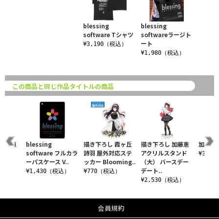
blessing
blessing
software Tシャツ
softwareラージト
ート
¥3,190（税込）
¥1,980（税込）
この商品と同じ作品タイトルの商品
 加藤恵
blessing
描き下ろし 霞ヶ丘
描き下ろし 加藤恵
加藤恵
ッジ
software フルカラ
詩羽 屋外対応ステ
アクリルスタンド
¥3,1
r..
ーパスケース V..
ッカー Blooming..
（大） バースデー
デート..
込）
¥1,430（税込）
¥770（税込）
¥2,530（税込）
会員規約