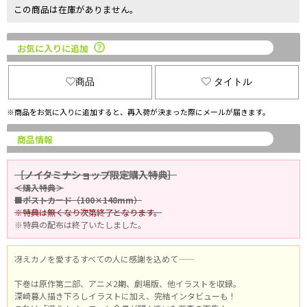
この商品は在庫がありません。
お気に入りに追加
商品
タイトル
※商品をお気に入りに追加すると、再入荷が決まった際にメールが届きます。
商品情報
［ノイタミナショップ限定購入特典］
＜購入特典＞
■ポストカード（100×148mm）
※特典は無くなり次第終了となります。
※特典の配布は終了いたしました。
冴えカノを愛するすべての人に感謝を込めて――
下巻は原作第二部、アニメ2期、劇場版、他イラストを収録。
深崎暮人描き下ろしイラストに加え、完結インタビューも！