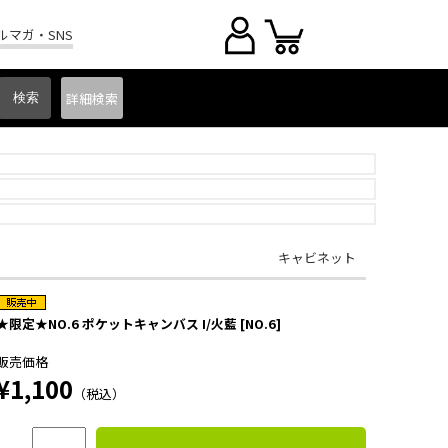
ルマガ・SNS
詳細
検索
キャビネット
★限定★NO.6 ポケットキャンバス I/火藍 [NO.6]
販売価格
¥1,100
（税込）