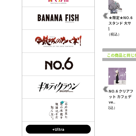
いん
★限定★NO.6 クリアフ
【再販】★限定★NO.6
【再販】★限定★NO.6
七夕
ァイルセット カフェデ
アクリルスタンド 大サ
アクリルスタンド 大サ
フォルメve..
イズ ネズミ
イズ 紫苑
¥880（税込）
¥2,420（税込）
¥2,420（税込）
この商品と同じ
ッジ
【再販】★限定★NO.6
NO.6 トレーディング缶
★限定★NO.6 クリアフ
アクリルスタンド 大サ
バッジ エンドカード
ァイルセット カフェデ
イズ ネズミ
ver. 全1..
フォルメve..
¥2,420（税込）
¥550（税込）
¥880（税込）
+Ultra