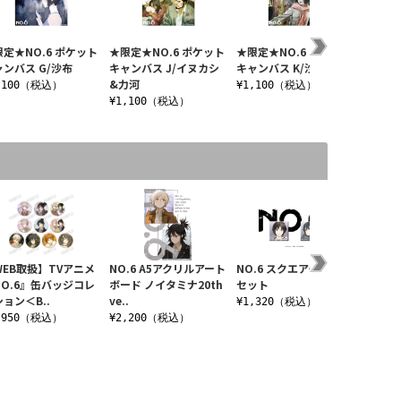
限定★NO.6 ポケット
★限定★NO.6 ポケット
★限定★NO.6 ポケット
★限定★
ャンバス G/沙布
キャンバス J/イヌカシ
キャンバス K/沙布
ァイル
&力河
メver.
,100（税込）
¥1,100（税込）
¥1,100（税込）
¥880
WEB取扱】TVアニメ
NO.6 A5アクリルアート
NO.6 スクエア缶バッジ
NO.6
NO.6』缶バッジコレ
ボード ノイタミナ20th
セット
ード 15t
ョン＜B..
ve..
¥1,320（税込）
¥2,7
,950（税込）
¥2,200（税込）