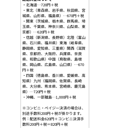
・北海道…720円＋税
・東北（青森県、岩手県、秋田県、宮
城県、山形県、福島県）…670円＋税
・関東（茨城県、栃木県、群馬県、埼
玉県、千葉県、神奈川県、山梨県、東
京都）…620円＋税
・信越（新潟県、長野県）北陸（富山
県、石川県、福井県）東海（岐阜県、
静岡県、愛知県、三重県）関西（滋賀
県、京都府、大阪府、兵庫県、奈良
県、和歌山県）中国（鳥取県、島根
県、岡山県、広島県、山口県）…670
円＋税
・四国（徳島県、香川県、愛媛県、高
知県）九州（福岡県、佐賀県、長崎
県、大分県、熊本県、宮崎県、鹿児島
県）…720円＋税
・沖縄、一部離島…1,000円＋税
※コンビニ・ペイジー決済の場合は、
別途手数料200円＋税が掛かります。
例：配送料金620円＋コンビニ決済手
数料200円＋税＝820円＋税