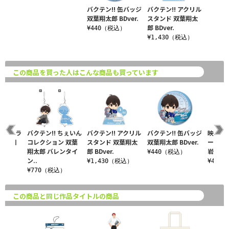
バクテン!! 缶バッジ
バクテン!! アクリル
双葉翔太郎 BDver.
スタンド 双葉翔太
郎 BDver.
¥440（税込）
¥1,430（税込）
この商品を買った人はこんな商品も買っています
 フルカラ
バクテン!! ちぇいん
バクテン!! アクリル
バクテン!! 缶バッジ
映画バク
ス 女川
コレクション 双葉
スタンド 双葉翔太
双葉翔太郎 BDver.
ーディ
er..
翔太郎 バレンタイ
郎 BDver.
岩沼市ve
¥440（税込）
ン..
税込）
¥1,430（税込）
¥440
¥770（税込）
この商品と同じ作品タイトルの商品