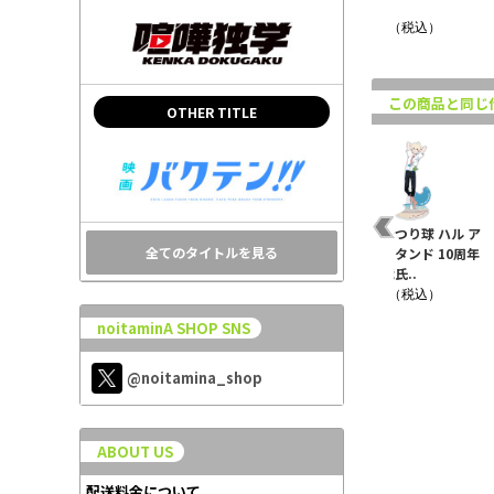
ラ 10周年ve..
10周年ver..
Ver.
¥990（税込）
¥990（税込）
¥6,050（税込）
この商品と同じ
OTHER TITLE
 ア
つり球 ネックレス
★限定★つり球 アキラ
★限定★つり球 ハル ア
全てのタイトルを見る
年
アクリルスタンド 10周
クリルスタンド 10周年
¥8,580（税込）
年Ver.
宇木敦哉氏..
¥1,430（税込）
¥1,430（税込）
noitaminA SHOP SNS
@noitamina_shop
ABOUT US
配送料金について