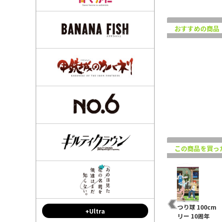
おすすめの商品
この商品を買っ
リ
つり球 ホログラムアク
つり球 ホログラムアク
★限定★つり球 100cm
+Ultra
10
リルキーホルダー アキ
リルキーホルダー 夏樹
タペストリー 10周年