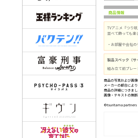
商品情報
TVアニメ『つり
並べて飾っても楽
・お部屋や会社の
製品スペック（サ
組み立て前プレート
商品の写真および画像
メーカーの都合により
商品の詳細につきまし
画像・テキストの無断
©tsuritama partners