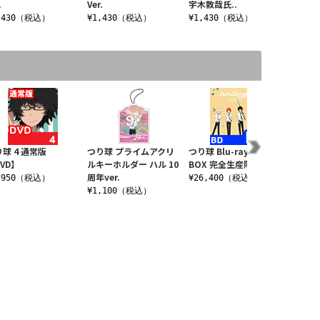
.
Ver.
宇木敦哉氏..
ver.
,430（税込）
¥1,430（税込）
¥1,430（税込）
¥880
球 4 通常版
つり球 プライムアクリ
つり球 Blu-ray Disc
★限定★
VD】
ルキーホルダー ハル 10
BOX 完全生産限定版
クリルス
周年ver.
Ver.
,950（税込）
¥26,400（税込）
¥1,100（税込）
¥1,4