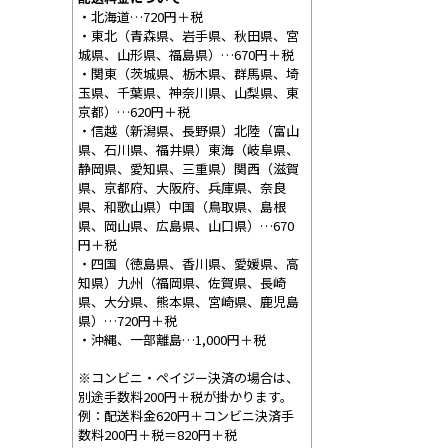
・北海道…720円＋税
・東北（青森県、岩手県、秋田県、宮
城県、山形県、福島県）…670円＋税
・関東（茨城県、栃木県、群馬県、埼
玉県、千葉県、神奈川県、山梨県、東
京都）…620円＋税
・信越（新潟県、長野県）北陸（富山
県、石川県、福井県）東海（岐阜県、
静岡県、愛知県、三重県）関西（滋賀
県、京都府、大阪府、兵庫県、奈良
県、和歌山県）中国（鳥取県、島根
県、岡山県、広島県、山口県）…670
円＋税
・四国（徳島県、香川県、愛媛県、高
知県）九州（福岡県、佐賀県、長崎
県、大分県、熊本県、宮崎県、鹿児島
県）…720円＋税
・沖縄、一部離島…1,000円＋税
※コンビニ・ペイジー決済の場合は、
別途手数料200円＋税が掛かります。
例：配送料金620円＋コンビニ決済手
数料200円＋税＝820円＋税