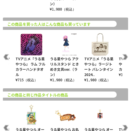
ン）
¥1,980（税込）
この商品を買った人はこんな商品も買っています
ら タオ
TVアニメ『うる星
うる星やつら アク
TVアニメ「うる星
TVア
（ピン
やつら』 ラム フル
リルスタンド とき
やつら」ラージト
やつら』
カラーハンドタオ
めき文具ver.（ラ
ート バレンタイン
カラー
ル
ン）
2024..
込）
¥1,6
¥715（税込）
¥1,980（税込）
¥1,980（税込）
この商品と同じ作品タイトルの商品
子制服
うる星やつら オー
うる星やつら お名
うる星やつら オー
TVア