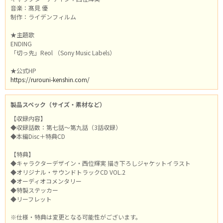
音楽：髙見 優
制作：ライデンフィルム
★主題歌
ENDING
「切っ先」Reol （Sony Music Labels）
★公式HP
https://rurouni-kenshin.com/
製品スペック（サイズ・素材など）
【収録内容】
◆収録話数：第七話～第九話（3話収録）
◆本編Disc＋特典CD
【特典】
◆キャラクターデザイン・西位輝実 描き下ろしジャケットイラスト
◆オリジナル・サウンドトラックCD VOL.2
◆オーディオコメンタリー
◆特製ステッカー
◆リーフレット
※仕様・特典は変更となる可能性がございます。