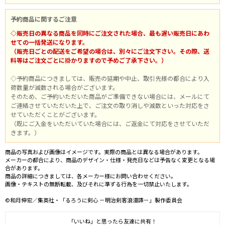
予約商品に関するご注意
◇販売日の異なる商品を同時にご注文された場合、最も遅い販売日にあわ
せての一括発送になります。
（販売日ごとの配送をご希望の場合は、別々にご注文下さい。その際、送
料等はご注文ごとに掛かりますので予めご了承下さい。）
◇予約商品につきましては、販売の延期や中止、取引先様の都合により入
荷数量が減数される場合がございます。
そのため、ご予約いただいた商品がご準備できない場合には、メールにて
ご連絡させていただいた上で、ご注文の取り消しや減数といった対応をさ
せていただくことがございます。
（既にご入金をいただいていた場合には、ご返金にて対応をさせていただ
きます。）
商品の写真および画像はイメージです。実際の商品とは異なる場合があります。
メーカーの都合により、商品のデザイン・仕様・発売日などは予告なく変更となる場
合があります。
商品の詳細につきましては、各メーカー様にお問い合わせください。
画像・テキストの無断転載、及びそれに準ずる行為を一切禁止いたします。
©和月伸宏／集英社・「るろうに剣心 －明治剣客浪漫譚－」製作委員会
「いいね」と思ったら友達に共有！