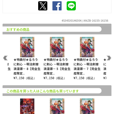
4534530146304 / ANZB-16155-16156
おすすめの商品
るろう
★特典付★るろう
★特典付★るろう
★特典付★るろう
★特典
明治剣客
に剣心 －明治剣客
に剣心 －明治剣客
に剣心 －明治剣客
に剣心
【完全生
浪漫譚－ 8【完全生
浪漫譚－ 5【完全生
浪漫譚－ 7【完全生
浪漫譚
産限定..
産限定..
産限定..
産限定.
税込）
¥7,150（税込）
¥7,150（税込）
¥7,150（税込）
¥7,1
この商品を買った人はこんな商品も買っています