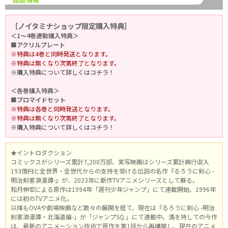
［ノイタミナショップ限定購入特典］
＜1～4巻連動購入特典＞
■アクリルプレート
※特典は4巻と同時発送となります。
※特典は無くなり次第終了となります。
※購入特典について詳しくはコチラ！
＜各巻購入特典＞
■ブロマイドセット
※特典は各巻と同時発送となります。
※特典は無くなり次第終了となります。
※購入特典について詳しくはコチラ！
★イントロダクション
コミックスがシリーズ累計7,200万部、実写映画はシリーズ累計興行収入
193億円と全世界・全世代からの支持を受ける伝説の名作『るろうに剣心 -
明治剣客浪漫譚-』が、2023年に新作TVアニメシリーズとして蘇る。
和月伸宏による原作は1994年「週刊少年ジャンプ」にて連載開始、1996年
には初のTVアニメ化。
以降もOVAや劇場映画など数々の展開を経て、現在は『るろうに剣心 -明治
剣客浪漫譚・北海道編-」が「ジャンプSQ.」にて連載中。満を持しての今作
は、最新のアニメーション技術で原作を第1話から再構築し、現在のアニメ