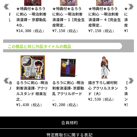
るろう
★特典付★るろう
★特典付★るろう
★特典付★るろう
★特典
明治剣客
に剣心 －明治剣客
に剣心 －明治剣客
に剣心 －明治剣客
に剣心
京都動乱
浪漫譚－ 京都動乱
浪漫譚－ 1【完全生
浪漫譚－ 4【完全生
浪漫譚
4 D..
産限定..
産限定..
産限定.
（税込）
¥14,300（税込）
¥7,150（税込）
¥7,150（税込）
¥7,1
この商品と同じ作品タイトルの商品
 -明治
るろうに剣心 -明治
るろうに剣心 -明治
描き下ろし緋村剣
【WE
 アクリ
剣客浪漫譚- アクリ
剣客浪漫譚- 京都動
心 アクリルスタン
うに剣心
 緋村
ルスタンド 相楽左
乱 アクリルボード
ド（大）
浪漫譚-
之..
..
ン..
¥2,530（税込）
税込）
¥1,430（税込）
¥2,200（税込）
¥3,3
会員規約
特定商取引に関する表記