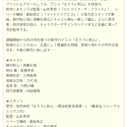
ファンにもアピールしうる、アニメ『るろうに剣心』を目指す。
制作にあたっては監督・山本秀世（『ストライク・ザ・ブラッド』）、シ
リーズ構成・倉田英之（『メイドインアビス』）ら実力派スタッフが集
結。緋村剣心役に斉藤壮馬などキャスト陣も一新して臨む。さらに原作
者・和月伸宏が自ら、キャラクターデザインやシナリオなど全編に渡って
完全監修する。
連載開始から約30年を経ての新作TVアニメ『るろうに剣心』。
色褪せることのない、王道にして普遍的な物語、登場人物たちの苛烈な信
念を、今再び鮮烈に映し出す――
★キャスト
緋村剣心：斉藤壮馬
神谷 薫：高橋李依
明神弥彦：小市眞琴
相楽左之助：八代 拓
高荷 恵：大西沙織
四乃森蒼紫：内田雄馬
★スタッフ
原作：和月伸宏『るろうに剣心 －明治剣客浪漫譚－』（集英社 ジャンプコ
ミックス刊）
監督：山本秀世
シリーズ構成：倉田英之
キャラクターデザイン：西位輝実