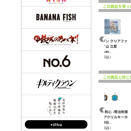
この商品を買っ
剣客
るろうに剣心 -明治剣客
るろうに剣心 -明治剣客
映画 ギヴン クリアファ
クリ
浪漫譚- プライムアクリ
浪漫譚- 描き下ろしプラ
イル 上ノ山 立夏
ルキーホルダ..
イムアクリル..
BD2024ver..
¥1,100（税込）
¥1,100（税込）
¥500（税込）
この商品と同じ
剣
るろうに剣心 -明治剣客
るろうに剣心 -明治剣客
るろうに剣心 -明治剣客
 ビ
浪漫譚- アクリルスタン
浪漫譚- アクリルキーホ
浪漫譚- アクリルキーホ
ド 相楽左之..
ルダー 緋村..
ルダー 神谷..
+Ultra
¥1,430（税込）
¥880（税込）
¥880（税込）