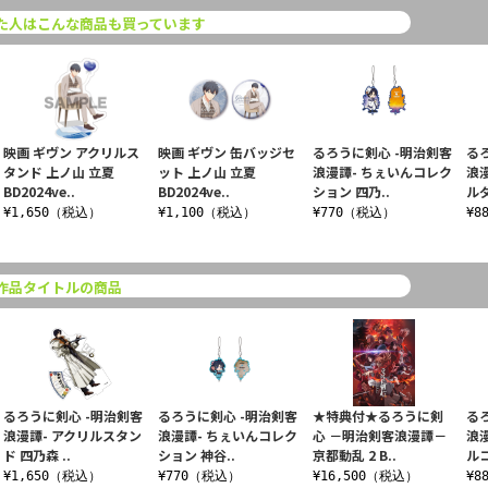
た人はこんな商品も買っています
映画 ギヴン アクリルス
映画 ギヴン 缶バッジセ
るろうに剣心 -明治剣客
る
タンド 上ノ山 立夏
ット 上ノ山 立夏
浪漫譚- ちぇいんコレク
浪
BD2024ve..
BD2024ve..
ション 四乃..
ルダ
¥1,650（税込）
¥1,100（税込）
¥770（税込）
¥8
作品タイトルの商品
るろうに剣心 -明治剣客
るろうに剣心 -明治剣客
★特典付★るろうに剣
る
浪漫譚- アクリルスタン
浪漫譚- ちぇいんコレク
心 －明治剣客浪漫譚－
浪
ド 四乃森 ..
ション 神谷..
京都動乱 2 B..
ルコ
¥1,650（税込）
¥770（税込）
¥16,500（税込）
¥8