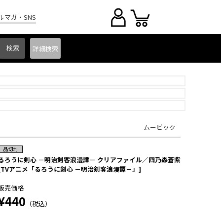
ルマガ・SNS
詳細
検索
ムービック
るろうに剣心 －明治剣客浪漫譚－ クリアファイル／四乃森蒼紫
[TVアニメ「るろうに剣心 －明治剣客浪漫譚－」]
販売価格
¥440
（税込）