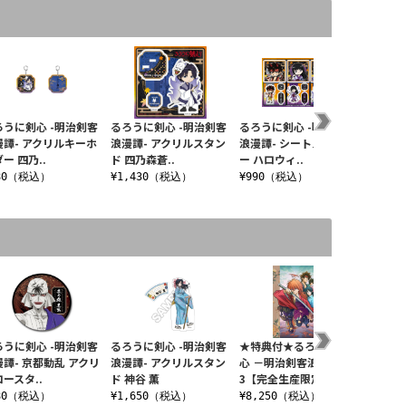
ろうに剣心 -明治剣客
るろうに剣心 -明治剣客
るろうに剣心 -明治剣客
るろうに
漫譚- アクリルキーホ
浪漫譚- アクリルスタン
浪漫譚- シートステッカ
浪漫譚-
ー 四乃..
ド 四乃森蒼..
ー ハロウィ..
ド 四乃森
80（税込）
¥1,430（税込）
¥990（税込）
¥1,6
ろうに剣心 -明治剣客
るろうに剣心 -明治剣客
★特典付★るろうに剣
るろうに
漫譚- 京都動乱 アクリ
浪漫譚- アクリルスタン
心 －明治剣客浪漫譚－
浪漫譚-
ースタ..
ド 神谷 薫
3【完全生産限定..
ー A（剣
80（税込）
¥1,650（税込）
¥8,250（税込）
¥990