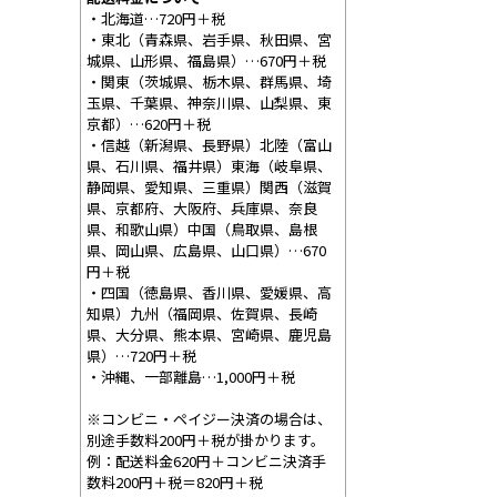
・北海道…720円＋税
・東北（青森県、岩手県、秋田県、宮
城県、山形県、福島県）…670円＋税
・関東（茨城県、栃木県、群馬県、埼
玉県、千葉県、神奈川県、山梨県、東
京都）…620円＋税
・信越（新潟県、長野県）北陸（富山
県、石川県、福井県）東海（岐阜県、
静岡県、愛知県、三重県）関西（滋賀
県、京都府、大阪府、兵庫県、奈良
県、和歌山県）中国（鳥取県、島根
県、岡山県、広島県、山口県）…670
円＋税
・四国（徳島県、香川県、愛媛県、高
知県）九州（福岡県、佐賀県、長崎
県、大分県、熊本県、宮崎県、鹿児島
県）…720円＋税
・沖縄、一部離島…1,000円＋税
※コンビニ・ペイジー決済の場合は、
別途手数料200円＋税が掛かります。
例：配送料金620円＋コンビニ決済手
数料200円＋税＝820円＋税