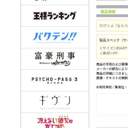
商品情報
TVアニメ「るろ
製品スペック（サ
＜サイズ＞約A4サ
＜素材＞PP
商品の写真および画像
メーカーの都合により
商品の詳細につきまし
画像・テキストの無断
©和月伸宏／集英社・