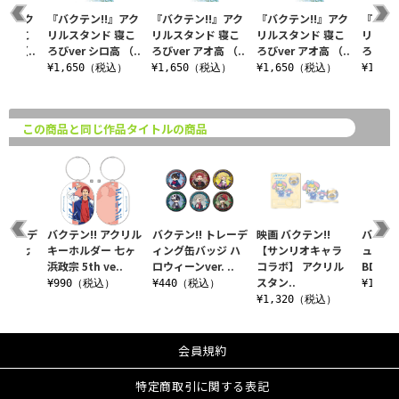
!』アク
『バクテン!!』アク
『バクテン!!』アク
『バクテン!!』アク
『バクテ
ド 寝こ
リルスタンド 寝こ
リルスタンド 寝こ
リルスタンド 寝こ
リルス
高 （..
ろびver シロ高 （..
ろびver アオ高 （..
ろびver アオ高 （..
ろびver
税込）
¥1,650（税込）
¥1,650（税込）
¥1,650（税込）
¥1,6
この商品と同じ作品タイトルの商品
 トレーデ
バクテン!! アクリル
バクテン!! トレーデ
映画 バクテン!!
バクテン
ッジ 七
キーホルダー 七ヶ
ィング缶バッジ ハ
【サンリオキャラ
ュ 亘
全6..
浜政宗 5th ve..
ロウィーンver. ..
コラボ】 アクリル
BDver
スタン..
税込）
¥990（税込）
¥440（税込）
¥1,1
¥1,320（税込）
会員規約
特定商取引に関する表記