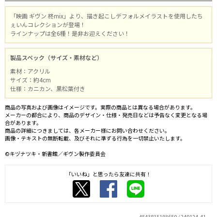
「映画 ギヴン 柊mix」より、描き起こしデフォルメイラストを使用したち
ぇいんコレクションが登場！
ラインナップは全6種！是非お迎えください！
製品スペック（サイズ・素材など）
素材：アクリル
サイズ：約4cm
仕様：カニカン、黒松葉付き
商品の写真および画像はイメージです。実際の商品とは異なる場合があります。
メーカーの都合により、商品のデザイン・仕様・発売日などは予告なく変更となる場
合があります。
商品の詳細につきましては、各メーカー様にお問い合わせください。
画像・テキストの無断転載、及びそれに準ずる行為を一切禁止いたします。
©キヅナツキ・新書館／ギヴン製作委員会
「いいね」と思ったら友達に共有！
4543815193650 / 240124-41