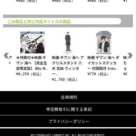
込）
¥880（税込）
¥880（税込）
¥880（税込）
¥1,1
この商品と同じ作品タイトルの商品
 海へ ア
★特典付★映画 ギ
映画 ギヴン 海へ ア
映画 ギヴン 海へ ダ
映画 ギ
ンド 中
ヴン 海へ 【完全生
クリルスタンド 八
イカットステッカ
ちぇい
ィンタ
産限定版】 Blu-R..
木 玄純 ウィンタ
ー 村田雨月 trav..
ョン 
ー..
¥8,250（税込）
¥770（税込）
¥880
税込）
¥1,760（税込）
会員規約
特定商取引に関する表記
プライバシーポリシー
©COPYRIGHT CABINET INC. ALL RIGHTS RESERVED.