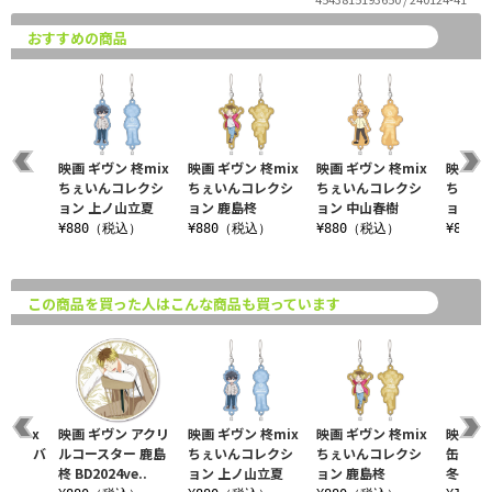
おすすめの商品
映画 ギヴン 柊mix
映画 ギヴン 柊mix
映画 ギヴン 柊mix
映画 ギ
ちぇいんコレクシ
ちぇいんコレクシ
ちぇいんコレクシ
ちぇい
ョン 上ノ山立夏
ョン 鹿島柊
ョン 中山春樹
ョン 梶
¥880（税込）
¥880（税込）
¥880（税込）
¥880
この商品を買った人はこんな商品も買っています
柊mix
映画 ギヴン アクリ
映画 ギヴン 柊mix
映画 ギヴン 柊mix
映画 ギ
ング缶バ
ルコースター 鹿島
ちぇいんコレクシ
ちぇいんコレクシ
缶バッ
柊 BD2024ve..
ョン 上ノ山立夏
ョン 鹿島柊
冬＆立夏