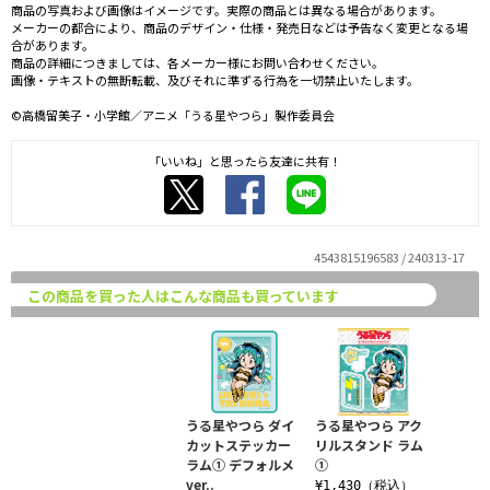
商品の写真および画像はイメージです。実際の商品とは異なる場合があります。
メーカーの都合により、商品のデザイン・仕様・発売日などは予告なく変更となる場
合があります。
商品の詳細につきましては、各メーカー様にお問い合わせください。
画像・テキストの無断転載、及びそれに準ずる行為を一切禁止いたします。
©高橋留美子・小学館／アニメ「うる星やつら」製作委員会
「いいね」と思ったら友達に共有！
4543815196583 / 240313-17
この商品を買った人はこんな商品も買っています
うる星やつら ダイ
うる星やつら アク
カットステッカー
リルスタンド ラム
ラム① デフォルメ
①
ver..
¥1,430（税込）