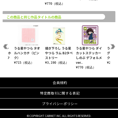
¥770（税込）
この商品と同じ作品タイトルの商品
ら オー
うる星やつら タオ
描き下ろし うる星
うる星やつら ダイ
うる星
ルキーホ
ルハンカチ（ピン
やつら ラム B2タペ
カットステッカー
グアク
② デフ
ク）
ストリー
しのぶ デフォルメ
クリスマス
ver..
¥715（税込）
¥3,190（税込）
¥2,2
込）
¥770（税込）
会員規約
特定商取引に関する表記
プライバシーポリシー
©COPYRIGHT CABINET INC. ALL RIGHTS RESERVED.