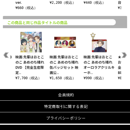
ver.
台場v..
税込）
¥2,200（税込）
¥440（税込）
¥660（税込）
¥3,3
この商品と同じ作品タイトルの商品
のこ 3
映画 先輩はおとこ
映画 先輩はおとこ
映画 先輩はおとこ
★特典
限定
のこ あめのち晴れ
のこ あめのち晴れ
のこ あめのち晴れ
おとこの
ay
DVD 【完全生産限
缶バッジセット 映
オーロラアクリルキ
全生産
定..
画公..
ーホ..
Blu-..
税込）
¥7,700（税込）
¥1,650（税込）
¥990（税込）
¥8,2
会員規約
特定商取引に関する表記
プライバシーポリシー