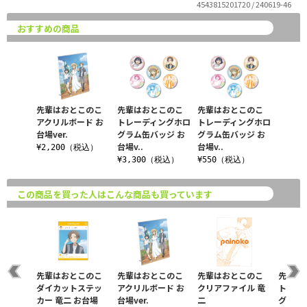
4543815201720 / 240619-46
おすすめの商品
先輩はおとこのこ
先輩はおとこのこ
先輩はおとこのこ
アクリルボード お
トレーディングホロ
トレーディングホロ
台場ver.
グラム缶バッジ お
グラム缶バッジ お
台場v..
台場v..
¥2,200（税込）
¥3,300（税込）
¥550（税込）
この商品を買った人はこんな商品も買っています
このこ
先輩はおとこのこ
先輩はおとこのこ
先輩はおとこのこ
先輩は
ロック
ダイカットステッ
アクリルボード お
クリアファイル 竜
トレー
カー 竜二 お台場
台場ver.
二
グラム