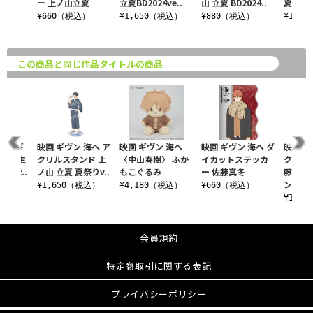
山立夏
ー 上ノ山立夏
立夏BD2024ve..
山 立夏 BD2024..
夏 BD20
込）
¥660（税込）
¥1,650（税込）
¥880（税込）
¥1,1
この商品と同じ作品タイトルの商品
映画 ギ
映画 ギヴン 海へ ア
映画 ギヴン 海へ
映画 ギヴン 海へ ダ
映画 ギ
【完全生
クリルスタンド 上
〈中山春樹〉 ふか
イカットステッカ
クリル
u-R..
ノ山 立夏 夏祭りv..
もこぐるみ
ー 佐藤真冬
藤真冬
ン..
税込）
¥1,650（税込）
¥4,180（税込）
¥660（税込）
¥1,4
会員規約
特定商取引に関する表記
プライバシーポリシー