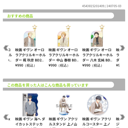
4543815201409 / 240705-03
おすすめの商品
 オーロ
映画 ギヴン オーロ
映画 ギヴン オーロ
映画 ギヴン オーロ
映画 ギ
キーホル
ラアクリルキーホル
ラアクリルキーホル
ラアクリルキーホル
ラアク
 BD..
ダー 梶 秋彦 BD2..
ダー 中山 春樹 BD..
ダー 八木 玄純 BD..
ダー 村田
込）
¥990（税込）
¥990（税込）
¥990（税込）
¥990
この商品を買った人はこんな商品も買っています
柊mix
映画 ギヴン 海へ ダ
映画 ギヴン アクリ
映画 ギヴン アクリ
映画 ギ
レクシ
イカットステッカ
ルスタンド 上ノ山
ルコースター 上ノ
ジセット