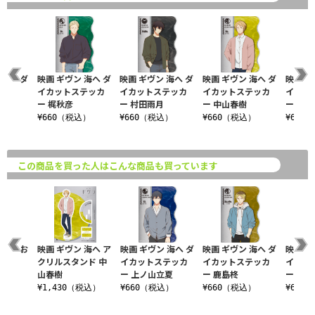
 海へ ダ
映画 ギヴン 海へ ダ
映画 ギヴン 海へ ダ
映画 ギヴン 海へ ダ
映画 ギ
テッカ
イカットステッカ
イカットステッカ
イカットステッカ
イカッ
ー 梶秋彦
ー 村田雨月
ー 中山春樹
ー 上
込）
¥660（税込）
¥660（税込）
¥660（税込）
¥660
この商品を買った人はこんな商品も買っています
 海へ お
映画 ギヴン 海へ ア
映画 ギヴン 海へ ダ
映画 ギヴン 海へ ダ
映画 ギ
ルダー
クリルスタンド 中
イカットステッカ
イカットステッカ
イカッ
山春樹
ー 上ノ山立夏
ー 鹿島柊
ー 村田
込）
¥1,430（税込）
¥660（税込）
¥660（税込）
¥660