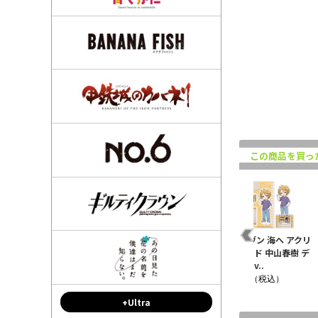
この商品を買っ
クリ
映画 ギヴン 海へ アクリ
映画 ギヴン 海へ アクリ
映画 ギヴン 海へ アクリ
 デ
ルスタンド 鹿島柊 デフ
ルスタンド 梶秋彦 デフ
ルスタンド 中山春樹 デ
ォルメve..
ォルメve..
フォルメv..
¥1,430（税込）
¥1,430（税込）
¥1,430（税込）
+Ultra