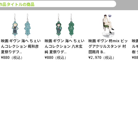
作品タイトルの商品
映画 ギヴン 海へ ちぇい
映画 ギヴン 海へ ちぇい
映画 ギヴン 柊mix ビッ
映画
んコレクション 梶秋彦
んコレクション 八木玄
グアクリルスタンド 村
ル
夏祭りデフ..
純 夏祭りデ..
田雨月 B..
樹 
¥880（税込）
¥880（税込）
¥2,970（税込）
¥8