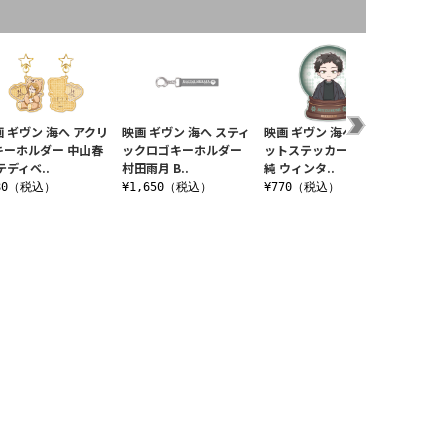
 ギヴン 海へ アクリ
映画 ギヴン 海へ スティ
映画 ギヴン 海へ ダイカ
映画 ギ
キーホルダー 中山春
ックロゴキーホルダー
ットステッカー 八木玄
ルスタン
テディベ..
村田雨月 B..
純 ウィンタ..
フォルメ
80（税込）
¥1,650（税込）
¥770（税込）
¥1,4