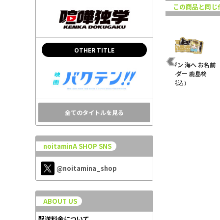
この商品と同じ
OTHER TITLE
コ
映画 ギヴン 柊mix ビッ
映画 ギヴン 海へ アクリ
映画 ギヴン 海へ お名前
グアクリルスタンド 鹿
ルスタンド 八木 玄純 夏
キーホルダー 鹿島柊
島柊 BD..
祭りve..
¥990（税込）
¥2,970（税込）
¥1,650（税込）
全てのタイトルを見る
noitaminA SHOP SNS
@noitamina_shop
ABOUT US
配送料金について