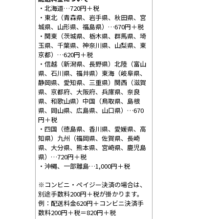
・北海道…720円＋税
・東北（青森県、岩手県、秋田県、宮
城県、山形県、福島県）…670円＋税
・関東（茨城県、栃木県、群馬県、埼
玉県、千葉県、神奈川県、山梨県、東
京都）…620円＋税
・信越（新潟県、長野県）北陸（富山
県、石川県、福井県）東海（岐阜県、
静岡県、愛知県、三重県）関西（滋賀
県、京都府、大阪府、兵庫県、奈良
県、和歌山県）中国（鳥取県、島根
県、岡山県、広島県、山口県）…670
円＋税
・四国（徳島県、香川県、愛媛県、高
知県）九州（福岡県、佐賀県、長崎
県、大分県、熊本県、宮崎県、鹿児島
県）…720円＋税
・沖縄、一部離島…1,000円＋税
※コンビニ・ペイジー決済の場合は、
別途手数料200円＋税が掛かります。
例：配送料金620円＋コンビニ決済手
数料200円＋税＝820円＋税