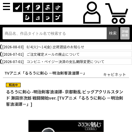
詳細
検索
[2026-08-03]
8/4(火)～14(金) 出荷遅延のお知らせ
[2026-07-01]
ご注文確定メールの廃止について
[2026-07-01]
コンビニ・ペイジー決済の支払期限変更について
TVアニメ「るろうに剣心 －明治剣客浪漫譚－」
キャビネット
るろうに剣心 -明治剣客浪漫譚- 京都動乱 ビッグアクリルスタン
ド 瀬田宗次郎 戦闘開始ver. [TVアニメ「るろうに剣心 －明治剣
客浪漫譚－」]