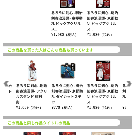
るろうに剣心 -明治
るろうに剣心 -明治
剣客浪漫譚- 京都動
剣客浪漫譚- 京都動
乱 ビッグアクリル
乱 ビッグアクリル
ス..
ス..
¥1,980（税込）
¥1,980（税込）
この商品を買った人はこんな商品も買っています
 -明治
るろうに剣心 -明治
るろうに剣心 -明治
るろうに剣心 -明治
るろうに
 シート
剣客浪漫譚- アクリ
剣客浪漫譚- 京都動
剣客浪漫譚- 京都動
剣客浪漫
B（左
ルスタンド 緋村
乱 ダイカットステ
乱 ビッグアクリル
乱 ア
剣..
ッ..
ス..
..
込）
¥1,650（税込）
¥770（税込）
¥1,980（税込）
¥2,2
この商品と同じ作品タイトルの商品