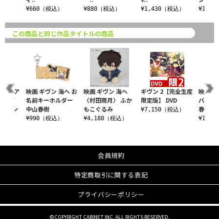
込）
¥660（税込）
¥880（税込）
¥1,430（税込）
¥1,4
この商品と同じ作品タイトルの商品
 海へ ア
映画 ギヴン 海へ お
映画 ギヴン 海へ
ギヴン 2【完全生産
映画 ギ
ホルダ
名前キーホルダー
〈村田雨月〉 ふか
限定版】 DVD
バッジ
 ウィン
中山春樹
もこぐるみ
春樹 tra
¥7,150（税込）
¥990（税込）
¥4,180（税込）
¥1,1
込）
会員規約
特定商取引に関する表記
プライバシーポリシー
©COPYRIGHT CABINET INC. ALL RIGHTS RESERVED.