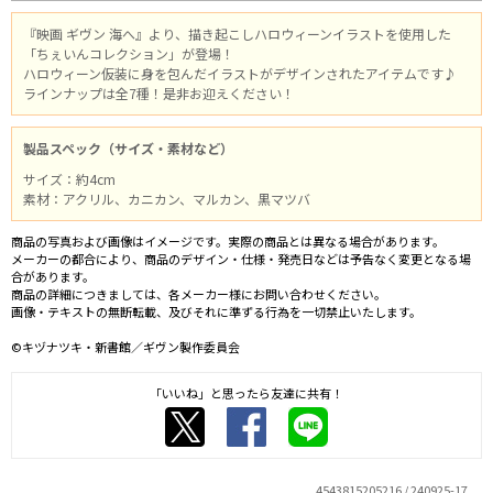
『映画 ギヴン 海へ』より、描き起こしハロウィーンイラストを使用した
「ちぇいんコレクション」が登場！
ハロウィーン仮装に身を包んだイラストがデザインされたアイテムです♪
ラインナップは全7種！是非お迎えください！
製品スペック（サイズ・素材など）
サイズ：約4cm
素材：アクリル、カニカン、マルカン、黒マツバ
商品の写真および画像はイメージです。実際の商品とは異なる場合があります。
メーカーの都合により、商品のデザイン・仕様・発売日などは予告なく変更となる場
合があります。
商品の詳細につきましては、各メーカー様にお問い合わせください。
画像・テキストの無断転載、及びそれに準ずる行為を一切禁止いたします。
©キヅナツキ・新書館／ギヴン製作委員会
「いいね」と思ったら友達に共有！
4543815205216 / 240925-17