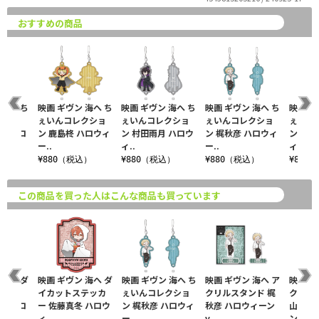
おすすめの商品
 海へ ち
映画 ギヴン 海へ ち
映画 ギヴン 海へ ち
映画 ギヴン 海へ ち
映画 ギ
クショ
ぇいんコレクショ
ぇいんコレクショ
ぇいんコレクショ
ぇいん
夏 ハロ
ン 鹿島柊 ハロウィ
ン 村田雨月 ハロウ
ン 梶秋彦 ハロウィ
ン 八木
ー..
ィ..
ー..
ィ..
込）
¥880（税込）
¥880（税込）
¥880（税込）
¥880
この商品を買った人はこんな商品も買っています
 海へ ダ
映画 ギヴン 海へ ダ
映画 ギヴン 海へ ち
映画 ギヴン 海へ ア
映画 ギ
テッカ
イカットステッカ
ぇいんコレクショ
クリルスタンド 梶
クリル
夏 ハロ
ー 佐藤真冬 ハロウ
ン 梶秋彦 ハロウィ
秋彦 ハロウィーン
山春樹
ィ..
ー..
v..
ン..