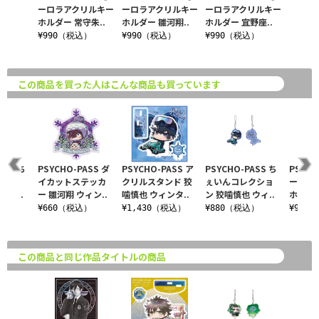
ーロラアクリルキー
ーロラアクリルキー
ーロラアクリルキー
ホルダー 常守朱..
ホルダー 雛河翔..
ホルダー 宜野座..
¥990（税込）
¥990（税込）
¥990（税込）
この商品を買った人はこんな商品も買っています
ASS ち
PSYCHO-PASS ダ
PSYCHO-PASS ア
PSYCHO-PASS ち
PSYCH
クショ
イカットステッカ
クリルスタンド 狡
ぇいんコレクショ
ーロラ
ィン..
ー 雛河翔 ウィン..
噛慎也 ウィンタ..
ン 狡噛慎也 ウィ..
ホルダー
込）
¥660（税込）
¥1,430（税込）
¥880（税込）
¥990
この商品と同じ作品タイトルの商品