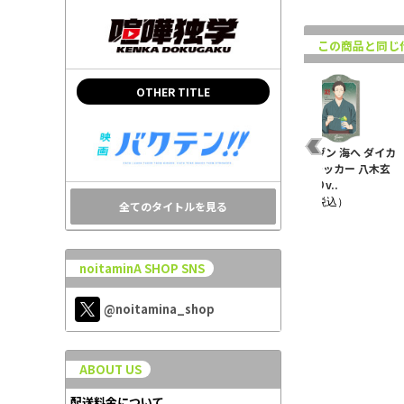
この商品と同じ
OTHER TITLE
ォト
映画 ギヴン ダイカット
映画 ギヴン 海へ ちぇい
映画 ギヴン 海へ ダイカ
春
ステッカー 中山 春樹
んコレクション 鹿島柊
ットステッカー 八木玄
BD2024..
テディベア..
純 夏祭りv..
¥770（税込）
¥880（税込）
¥770（税込）
全てのタイトルを見る
noitaminA SHOP SNS
@noitamina_shop
ABOUT US
配送料金について