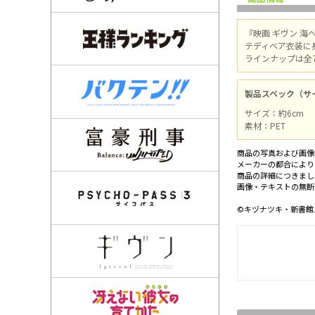
『映画 ギヴン 
テディベア衣装に
ラインナップは全
製品スペック（サ
サイズ：約6cm
素材：PET
商品の写真および画像
メーカーの都合により
商品の詳細につきまし
画像・テキストの無断
©キヅナツキ・新書館