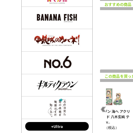
おすすめの商品
この商品を買っ
イカ
映画 ギヴン 海へ ちぇい
映画 ギヴン 海へ ちぇい
映画 ギヴン 海へ アクリ
春
んコレクション 上ノ山
んコレクション 佐藤真
ルスタンド 八木玄純 テ
立夏 テディ..
冬 テディベ..
ディベアv..
+Ultra
¥880（税込）
¥880（税込）
¥1,430（税込）