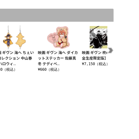
画 ギヴン 海へ ちぇい
映画 ギヴン 海へ ダイカ
映画 ギヴン 柊mix 【完
映画 ギ
コレクション 中山春
ットステッカー 佐藤真
全生産限定版】 DVD
ルスタン
ハロウィ..
冬 テディベ..
ウィーン
¥7,150（税込）
80（税込）
¥660（税込）
¥1,4