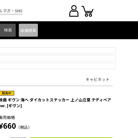
ルマガ・SNS
詳細
検索
キャビネット
映画 ギヴン 海へ ダイカットステッカー 上ノ山立夏 テディベア
ver. [ギヴン]
販売価格
¥660
（税込）