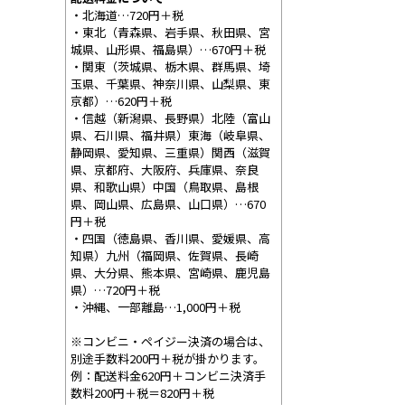
・北海道…720円＋税
・東北（青森県、岩手県、秋田県、宮
城県、山形県、福島県）…670円＋税
・関東（茨城県、栃木県、群馬県、埼
玉県、千葉県、神奈川県、山梨県、東
京都）…620円＋税
・信越（新潟県、長野県）北陸（富山
県、石川県、福井県）東海（岐阜県、
静岡県、愛知県、三重県）関西（滋賀
県、京都府、大阪府、兵庫県、奈良
県、和歌山県）中国（鳥取県、島根
県、岡山県、広島県、山口県）…670
円＋税
・四国（徳島県、香川県、愛媛県、高
知県）九州（福岡県、佐賀県、長崎
県、大分県、熊本県、宮崎県、鹿児島
県）…720円＋税
・沖縄、一部離島…1,000円＋税
※コンビニ・ペイジー決済の場合は、
別途手数料200円＋税が掛かります。
例：配送料金620円＋コンビニ決済手
数料200円＋税＝820円＋税