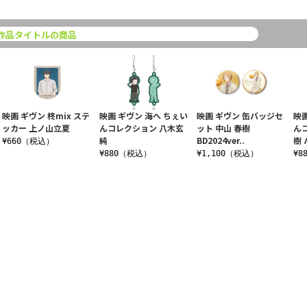
作品タイトルの商品
映画 ギヴン 柊mix ステ
映画 ギヴン 海へ ちぇい
映画 ギヴン 缶バッジセ
映
ッカー 上ノ山立夏
んコレクション 八木玄
ット 中山 春樹
ん
純
BD2024ver..
樹 
¥660（税込）
¥880（税込）
¥1,100（税込）
¥8