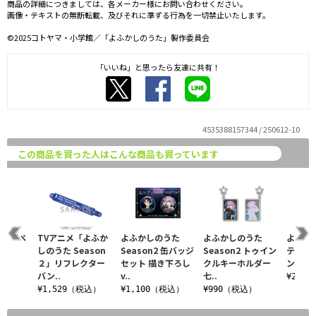
商品の詳細につきましては、各メーカー様にお問い合わせください。
画像・テキストの無断転載、及びそれに準ずる行為を一切禁止いたします。
©2025コトヤマ・小学館／「よふかしのうた」製作委員会
「いいね」と思ったら友達に共有！
4535388157344 / 250612-10
この商品を買った人はこんな商品も買っています
B2タペ
TVアニメ「よふか
よふかしのうた
よふかしのうた
よふか
しのうた Season
Season2 缶バッジ
Season2 トゥイン
テンレ
２」リフレクター
セット 描き下ろし
クルキーホルダー
ンブラ
税込）
バン..
v..
七..
¥2,7
¥1,529（税込）
¥1,100（税込）
¥990（税込）