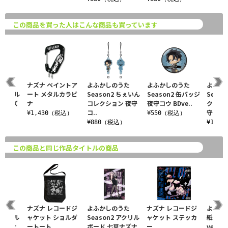
この商品を買った人はこんな商品も買っています
うた
ナズナ ペイントア
よふかしのうた
よふかしのうた
よふか
 アクリル
ート メタルカラビ
Season2 ちぇいん
Season2 缶バッジ
Seas
七草ナズ
ナ
コレクション 夜守
夜守コウ BDve..
クリル
コ..
守..
¥1,430（税込）
¥550（税込）
税込）
¥880（税込）
¥1,9
この商品と同じ作品タイトルの商品
うた
ナズナ レコードジ
よふかしのうた
ナズナ レコードジ
よふか
 アクリル
ャケット ショルダ
Season2 アクリル
ャケット ステッカ
紙風缶
 七草ナ
ートート
ボード 七草ナズナ
ー
ver.