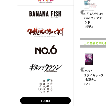
ナズナ ペイントアート
TVアニメ「よふかしの
TVアニメ「よふかしの
クリ
メタルカラビナ
うた Season２」アク
うた Season２」アク
リルスタンド..
リルスタンド..
¥1,430（税込）
¥1,210（税込）
¥1,210（税込）
この商品と同じ
ま
★特典付★よふかしの
よふかしのうた
よふかしのうた
うた Season2 下 【完
Season2 缶バッジ 七草
Season2 ダイカットス
全生産限定..
ナズナ バレン..
テッカー 七草ナ..
¥17,600（税込）
¥660（税込）
¥660（税込）
+Ultra