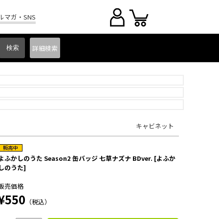
ルマガ・SNS
詳細
検索
キャビネット
よふかしのうた Season2 缶バッジ 七草ナズナ BDver. [よふか
しのうた]
販売価格
¥550
（税込）