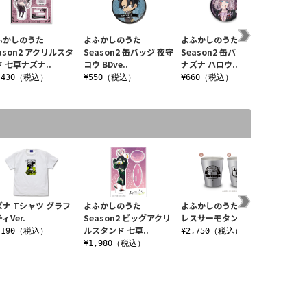
ふかしのうた
よふかしのうた
よふかしのうた
よふか
ason2 アクリルスタ
Season2 缶バッジ 夜守
Season2 缶バッジ 七草
Seas
 七草ナズナ..
コウ BDve..
ナズナ ハロウ..
ト 描き
,430（税込）
¥550（税込）
¥660（税込）
¥1,1
ズナ Tシャツ グラフ
よふかしのうた
よふかしのうた ステン
ネオン
ィVer.
Season2 ビッグアクリ
レスサーモタンブラー
シャツ
ルスタンド 七草..
,190（税込）
¥2,750（税込）
¥3,1
¥1,980（税込）