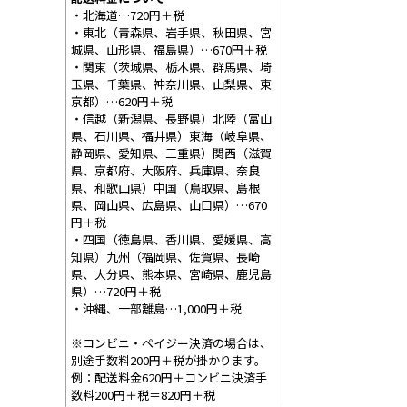
・北海道…720円＋税
・東北（青森県、岩手県、秋田県、宮
城県、山形県、福島県）…670円＋税
・関東（茨城県、栃木県、群馬県、埼
玉県、千葉県、神奈川県、山梨県、東
京都）…620円＋税
・信越（新潟県、長野県）北陸（富山
県、石川県、福井県）東海（岐阜県、
静岡県、愛知県、三重県）関西（滋賀
県、京都府、大阪府、兵庫県、奈良
県、和歌山県）中国（鳥取県、島根
県、岡山県、広島県、山口県）…670
円＋税
・四国（徳島県、香川県、愛媛県、高
知県）九州（福岡県、佐賀県、長崎
県、大分県、熊本県、宮崎県、鹿児島
県）…720円＋税
・沖縄、一部離島…1,000円＋税
※コンビニ・ペイジー決済の場合は、
別途手数料200円＋税が掛かります。
例：配送料金620円＋コンビニ決済手
数料200円＋税＝820円＋税