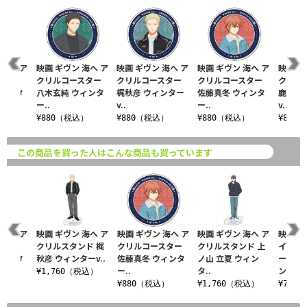
 海へ ア
映画 ギヴン 海へ ア
映画 ギヴン 海へ ア
映画 ギヴン 海へ ア
映画 ギ
スター
クリルコースター
クリルコースター
クリルコースター
クリル
ウィンタ
八木玄純 ウィンタ
梶秋彦 ウィンター
佐藤真冬 ウィンタ
鹿島柊
ー..
v..
ー..
v..
込）
¥880（税込）
¥880（税込）
¥880（税込）
¥880
この商品を買った人はこんな商品も買っています
 海へ ア
映画 ギヴン 海へ ア
映画 ギヴン 海へ ア
映画 ギヴン 海へ ア
映画 ギ
スター
クリルスタンド 梶
クリルコースター
クリルスタンド 上
イカッ
ウィンタ
秋彦 ウィンターv..
佐藤真冬 ウィンタ
ノ山 立夏 ウィン
ー 上ノ
ー..
タ..
ン..
¥1,760（税込）
込）
¥880（税込）
¥1,760（税込）
¥770