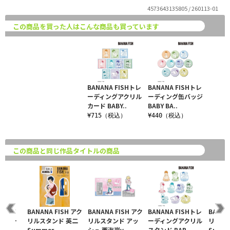
4573643135805 / 260113-01
この商品を買った人はこんな商品も買っています
BANANA FISHトレ
BANANA FISHトレ
ーディングアクリル
ーディング缶バッジ
カード BABY..
BABY BA..
¥715（税込）
¥440（税込）
この商品と同じ作品タイトルの商品
ISH ア
BANANA FISH アク
BANANA FISH アク
BANANA FISHトレ
BANAN
ースデー
リルスタンド 英二
リルスタンド アッ
ーディングアクリル
リルス
..
Summer..
シュ 西海岸v..
スタンド BAB..
Summe