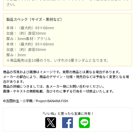
さい。
製品スペック（サイズ・素材など）
本体：（最大約）69×68mm
台座：（約）直径50mm
厚み：3mm素材：アクリル
本体：（最大約）69×68mm
台座：（約）直径50mm
厚み：3mm
※単品販売は全10種のうち、いずれか1種ランダムとなります。
商品の写真および画像はイメージです。実際の商品とは異なる場合があります。
メーカーの都合により、商品のデザイン・仕様・発売日などは予告なく変更となる場
合があります。
商品の詳細につきましては、各メーカー様にお問い合わせください。
画像・テキストの無断転載、及びそれに準ずる行為を一切禁止いたします。
©吉田秋生・小学館／Project BANANA FISH
「いいね」と思ったら友達に共有！