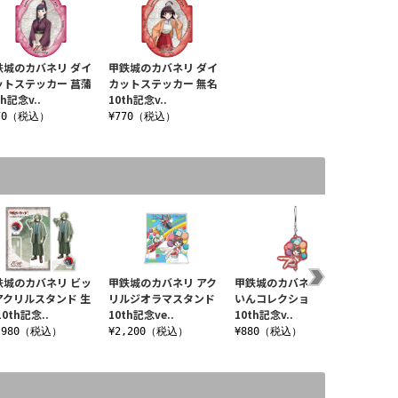
鉄城のカバネリ ダイ
甲鉄城のカバネリ ダイ
ットステッカー 菖蒲
カットステッカー 無名
th記念v..
10th記念v..
70（税込）
¥770（税込）
鉄城のカバネリ ビッ
甲鉄城のカバネリ アク
甲鉄城のカバネリ ちぇ
甲鉄城
アクリルスタンド 生
リルジオラマスタンド
いんコレクション 無名
グアク
10th記念..
10th記念ve..
10th記念v..
名 10t
,980（税込）
¥2,200（税込）
¥880（税込）
¥1,9