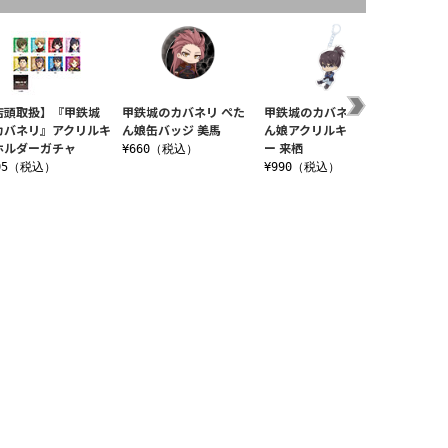
店頭取扱】『甲鉄城
甲鉄城のカバネリ ぺた
甲鉄城のカバネリ ぺた
甲鉄城
カバネリ』アクリルキ
ん娘缶バッジ 美馬
ん娘アクリルキーホルダ
グアク
ホルダーガチャ
ー 来栖
馬 10t
¥660（税込）
05（税込）
¥990（税込）
¥1,9