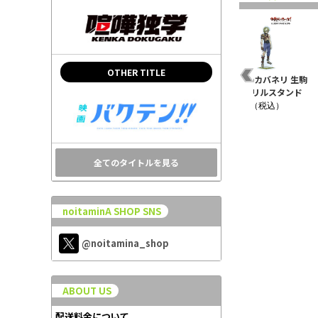
OTHER TITLE
レ
甲鉄城のカバネリ アク
甲鉄城のカバネリ ちぇ
甲鉄城のカバネリ 生駒
リル
リルジオラマスタンド
いんコレクション 生駒
BIGアクリルスタンド
10th記念ve..
10th記念v..
¥1,980（税込）
¥2,200（税込）
¥880（税込）
全てのタイトルを見る
noitaminA SHOP SNS
@noitamina_shop
ABOUT US
配送料金について