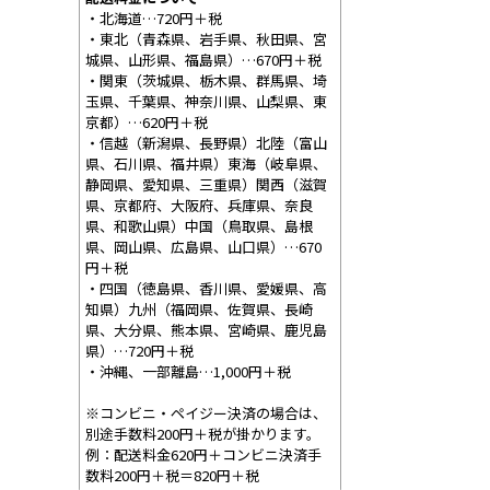
・北海道…720円＋税
・東北（青森県、岩手県、秋田県、宮
城県、山形県、福島県）…670円＋税
・関東（茨城県、栃木県、群馬県、埼
玉県、千葉県、神奈川県、山梨県、東
京都）…620円＋税
・信越（新潟県、長野県）北陸（富山
県、石川県、福井県）東海（岐阜県、
静岡県、愛知県、三重県）関西（滋賀
県、京都府、大阪府、兵庫県、奈良
県、和歌山県）中国（鳥取県、島根
県、岡山県、広島県、山口県）…670
円＋税
・四国（徳島県、香川県、愛媛県、高
知県）九州（福岡県、佐賀県、長崎
県、大分県、熊本県、宮崎県、鹿児島
県）…720円＋税
・沖縄、一部離島…1,000円＋税
※コンビニ・ペイジー決済の場合は、
別途手数料200円＋税が掛かります。
例：配送料金620円＋コンビニ決済手
数料200円＋税＝820円＋税