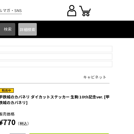
ルマガ・SNS
詳細
検索
キャビネット
甲鉄城のカバネリ ダイカットステッカー 生駒 10th記念ver. [甲
鉄城のカバネリ]
販売価格
¥770
（税込）