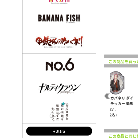
この商品を買っ
バ
甲鉄城のカバネリ トゥ
甲鉄城のカバネリ ぺた
甲鉄城のカバネリ ダイ
インクルアクリルキーホ
ん娘アクリルフィギュア
カットステッカー 美馬
ルダー 無名 1..
生駒
10th記念v..
¥1,045（税込）
¥1,320（税込）
¥770（税込）
+Ultra
この商品と同じ