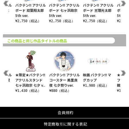
 アクリル
バクテン!! アクリル
バクテン!! アクリル
バクテン!! アクリル
バクテン
川ながよ
ボード 双葉翔太郎
ボード 七ヶ浜政宗
ボード 亘理光太郎
ボード
5th ver.
5th ver.
5th ver.
5th ver
税込）
¥2,750（税込）
¥2,750（税込）
¥2,750（税込）
¥2,7
この商品と同じ作品タイトルの商品
 アクリル
★限定★バクテン!!
バクテン!! アクリル
映画 バクテン!! マ
★限定★
ー 亘理
アクリルスタンド
コースター 美里良
グカップ
フラッ
e..
七ヶ浜政宗 七夕 v..
夜 七夕祭りver.
館敬助 七
¥1,980（税込）
込）
¥1,430（税込）
¥880（税込）
¥1,5
会員規約
特定商取引に関する表記