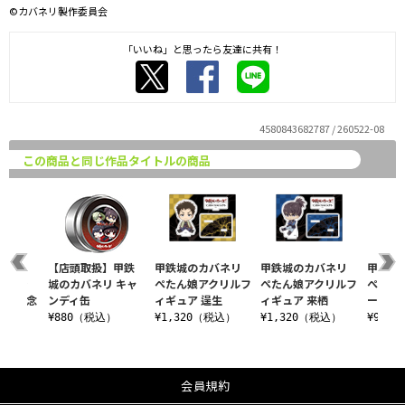
©カバネリ製作委員会
「いいね」と思ったら友達に共有！
4580843682787 / 260522-08
この商品と同じ作品タイトルの商品
バネリ
【店頭取扱】甲鉄
甲鉄城のカバネリ
甲鉄城のカバネリ
甲鉄城
レクシ
城のカバネリ キャ
ぺたん娘アクリルフ
ぺたん娘アクリルフ
ぺたん
0th記念
ンディ缶
ィギュア 逞生
ィギュア 来栖
ーホル
¥880（税込）
¥1,320（税込）
¥1,320（税込）
¥990
込）
会員規約