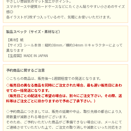
やさしい雰囲気のマット加工がポイント。
スマホケースや硬質カードケースなどにたくさん貼りやすい小さめのサイズ
感◎
各イラストが2枚ずつ入っているので、気軽にお使いいただけます。
製品スペック（サイズ・素材など）
【素材】紙
【サイズ】シール本体：縦約38mm／横約34mm ※キャラクターによって
異なります
【生産国】MADE IN JAPAN
予約商品に関するご注意
◇こちらの商品は、販売後～1週間程度での発送となります。
◇販売日の異なる商品を同時にご注文された場合、最も遅い販売日にあわ
せての一括発送になります。
（販売日ごとの配送をご希望の場合は、別々にご注文下さい。その際、送
料等はご注文ごとに掛かりますので予めご了承下さい。）
◇予約商品につきましては、販売の延期や中止、取引先様の都合により入
荷数量が減数される場合がございます。
そのため、ご予約いただいた商品がご準備できない場合には、メールにて
ご連絡させていただいた上で、ご注文の取り消しや減数といった対応をさ