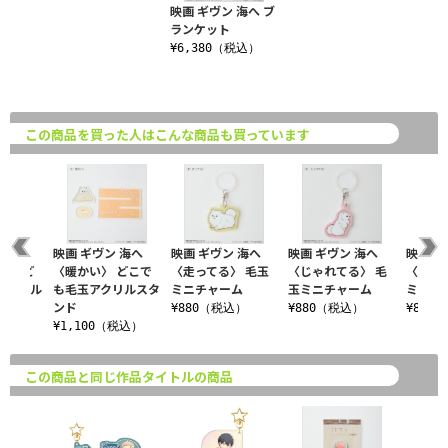
映画 ギヴン 海へ ブ
ランケット
¥6,380（税込）
この商品を買った人はこんな商品も買っています
 海へ
映画 ギヴン 海へ
映画 ギヴン 海へ
映画 ギヴン 海へ
映画 ギ
る〉 ど
〈暖かい〉 どこで
〈走ってる〉 毛玉
〈じゃれてる〉 毛
〈おや
アクリル
も毛玉アクリルスタ
ミニチャーム
玉ミニチャーム
ミニチ
ンド
¥880（税込）
¥880（税込）
¥880
税込）
¥1,100（税込）
この商品と同じ作品タイトルの商品