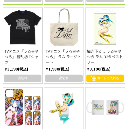
TVアニメ『うる星や
TVアニメ『うる星や
描き下ろし うる星や
つら』 錯乱坊 Tシャ
つら』 ラム ラージト
つら ラム B2タペスト
ツ
ート
リー
¥3,190(税込)
¥1,980(税込)
¥3,190(税込)
品切れ
品切れ
カートに入れる