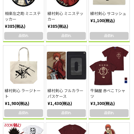
相楽左之助 ミニステ
緋村剣心 ミニステッ
緋村剣心 サコッシュ
ッカー
カー
¥1,100(税込)
¥385(税込)
¥385(税込)
品切れ
品切れ
品切れ
緋村剣心 ラージトー
緋村剣心 フルカラー
牛鍋屋 赤べこ Tシャ
ト
パスケース
ツ
¥1,980(税込)
¥1,430(税込)
¥3,300(税込)
品切れ
品切れ
品切れ