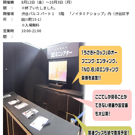
開催期
8月12日（金）～10月3日（月）
間 ：
※終了いたしました。
開催場
渋谷パルコ パート１ 5階 「ノイタミナショップ」内（渋谷区宇
所 ：
田川町15-1）
※入場無料
営業時
10:00-21:00
間 ：