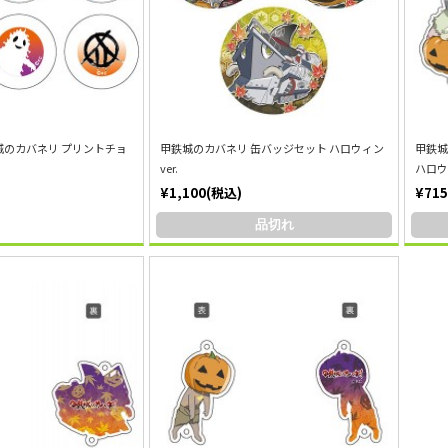
城のカバネリ プリントチョ
甲鉄城のカバネリ 缶バッジセット ハロウィン
甲鉄城
ver.
ハロウィ
¥1,100(税込)
¥71
品切れ