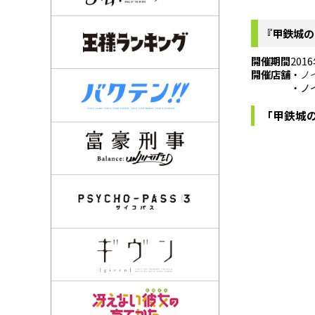
『甲鉄城の
開催期間
201
開催店舗
・
ノ
・ノ
「甲鉄城