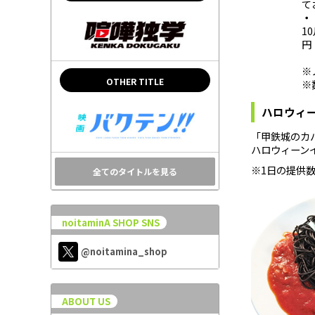
て
・
1
円
※
OTHER TITLE
※
ハロウィ
「甲鉄城のカ
ハロウィーン
※1日の提供
全てのタイトルを見る
noitaminA SHOP SNS
@noitamina_shop
ABOUT US