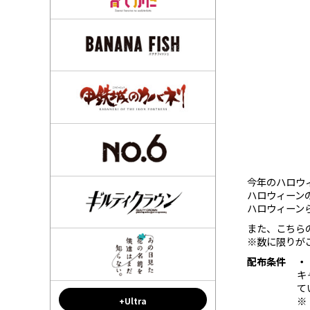
今年のハロウ
ハロウィーン
ハロウィーン
また、こちら
※数に限りが
配布条件
・
キ
て
※
+Ultra