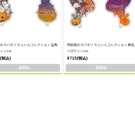
のカバネリ ちぇいんコレクション 生駒
甲鉄城のカバネリ ちぇいんコレクション 無名
ンver.
ハロウィンver.
5(税込)
¥715(税込)
品切れ
品切れ