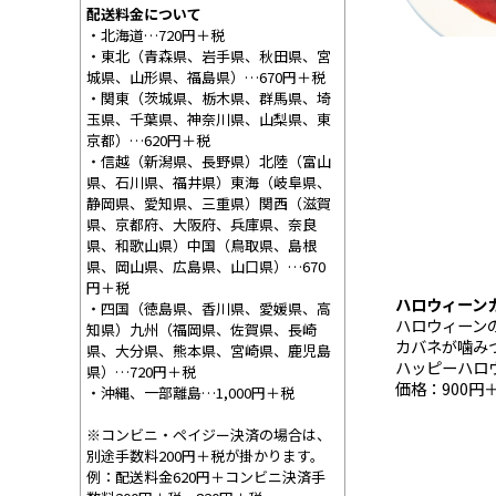
配送料金について
・北海道…720円＋税
・東北（青森県、岩手県、秋田県、宮
城県、山形県、福島県）…670円＋税
・関東（茨城県、栃木県、群馬県、埼
玉県、千葉県、神奈川県、山梨県、東
京都）…620円＋税
・信越（新潟県、長野県）北陸（富山
県、石川県、福井県）東海（岐阜県、
静岡県、愛知県、三重県）関西（滋賀
県、京都府、大阪府、兵庫県、奈良
県、和歌山県）中国（鳥取県、島根
県、岡山県、広島県、山口県）…670
円＋税
ハロウィーンカバ
・四国（徳島県、香川県、愛媛県、高
ハロウィーン
知県）九州（福岡県、佐賀県、長崎
カバネが噛み
県、大分県、熊本県、宮崎県、鹿児島
ハッピーハロ
県）…720円＋税
価格：900円
・沖縄、一部離島…1,000円＋税
※コンビニ・ペイジー決済の場合は、
別途手数料200円＋税が掛かります。
例：配送料金620円＋コンビニ決済手