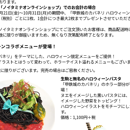
おります。
「ノイタミナオンラインショップ」でのお会計の場合
0月21日(金)～10月31日(月)の期間中、「甲鉄城のカバネリ ハロウィー
（税別）ごとに1枚、1会計につき最大2枚までプレゼントさせていただ
ノイタミナオンラインショップにてご注文頂いたお客様は、商品配送時
数に限りが御座いますため、無くなり次第配布終了となります。
ーンコラボメニューが登場！
バネリ」をテーマにした、ハロウィーン限定メニューをご提供！
イラストとはうって変わって、ホラーテイスト溢れるメニューもござい
数に限りがございます。完売の場合はご容赦ください。
生駒と無名のハロウィーンパスタ
「甲鉄城のカバネリ」のホラー部分が
場！
ヌエをイメージした黒いパスタには、
イメージした野菜をトッピング！
ハロウィーンイラストをモチーフにし
す。
価格：1,100円＋税