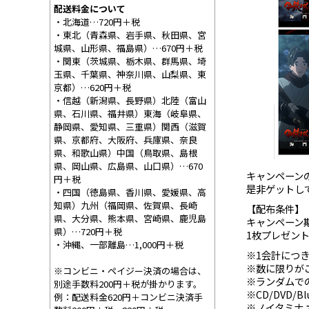
配送料金について
・北海道…720円＋税
・東北（青森県、岩手県、秋田県、宮
城県、山形県、福島県）…670円＋税
・関東（茨城県、栃木県、群馬県、埼
玉県、千葉県、神奈川県、山梨県、東
京都）…620円＋税
・信越（新潟県、長野県）北陸（富山
県、石川県、福井県）東海（岐阜県、
静岡県、愛知県、三重県）関西（滋賀
県、京都府、大阪府、兵庫県、奈良
県、和歌山県）中国（鳥取県、島根
県、岡山県、広島県、山口県）…670
キャンペーン
円＋税
是非ゲットし
・四国（徳島県、香川県、愛媛県、高
知県）九州（福岡県、佐賀県、長崎
【配布条件】
県、大分県、熊本県、宮崎県、鹿児島
キャンペーン
県）…720円＋税
1枚プレゼン
・沖縄、一部離島…1,000円＋税
※1会計につ
※数に限りが
※コンビニ・ペイジー決済の場合は、
※ランダムで
別途手数料200円＋税が掛かります。
※CD/DVD/
例：配送料金620円＋コンビニ決済手
※ノイタミナ