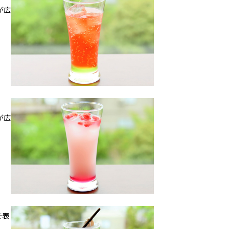
が広
が広
で表