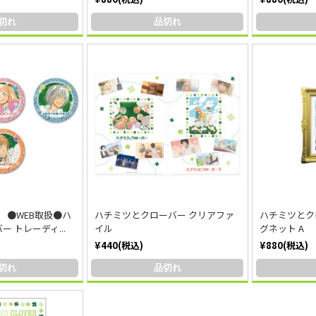
切れ
品切れ
荷 ●WEB取扱●ハ
ハチミツとクローバー クリアファ
ハチミツとク
 トレーディ...
イル
グネット A
¥440(税込)
¥880(税込)
切れ
品切れ