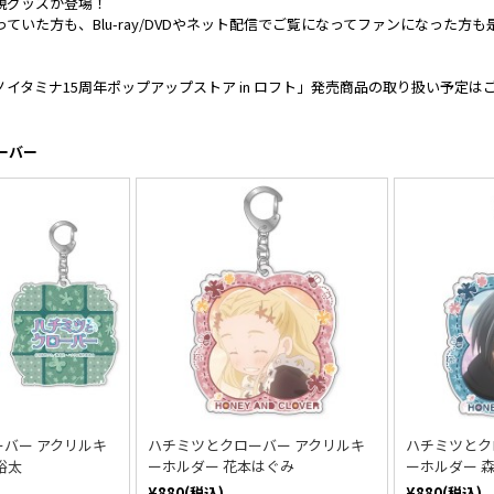
規グッズが登場！
っていた方も、Blu-ray/DVDやネット配信でご覧になってファンになった方
イタミナ15周年ポップアップストア in ロフト」発売商品の取り扱い予定は
ーバー
バー アクリルキ
ハチミツとクローバー アクリルキ
ハチミツとク
裕太
ーホルダー 花本はぐみ
ーホルダー 
¥880(税込)
¥880(税込)