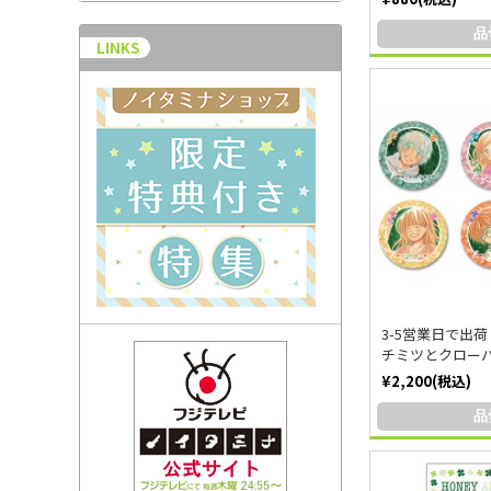
品
LINKS
3-5営業日で出
チミツとクローバー
¥2,200(税込)
品