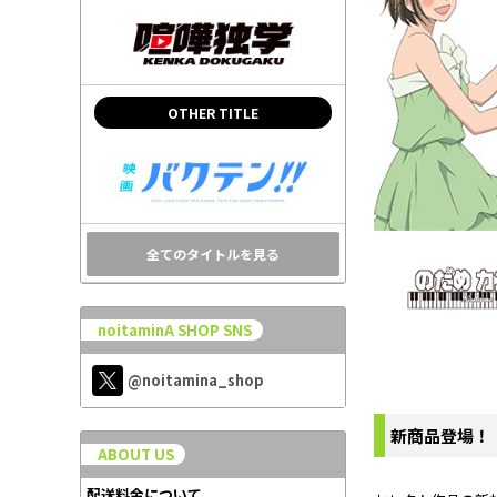
OTHER TITLE
全てのタイトルを見る
noitaminA SHOP SNS
@noitamina_shop
新商品登場！
ABOUT US
配送料金について