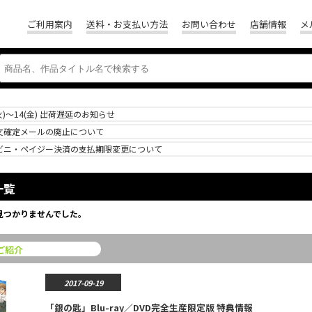
ご利用案内
送料・お支払い方法
お問い合わせ
店舗情報
メ
(火)～14(金) 出荷遅延のお知らせ
文確定メールの廃止について
ビニ・ペイジー決済の支払期限変更について
一覧
見つかりませんでした。
ご紹介
2017-09-19
「銀の匙」Blu-ray／DVD完全生産限定版 特典情報