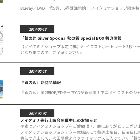
Blu-ray／DVD、第5巻、6巻受注開始！ ノイタミナショップ
2014-06-13
「銀の匙 Silver Spoon」秋の巻 Special BOX 特典情報
【ノイタミナショップ限定特典】A4イラストポートレート3枚セ
となりますので、ご了承ください。
2014-02-13
『銀の匙』新商品情報
『銀の匙』第2期OP/EDテーマCDが新登場！アニメイラストの
2014-02-07
ノイタミナ先行上映会開催中止のお知らせ
平素はノイタミナショップをご愛顧頂き、誠にありがとうございま
ノイタミナショップ＆シアター戎橋店にて毎週土曜日、日曜日に
会につきまして、次回話数よりクライマックスに入っていく「銀の匙 S