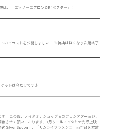
限定特典は、「エゾノーエプロン＆B4ポスター」！
ットのイラストを公開しました！ ※特典は無くなり次第終了
ジャケットは今だけです♪
す。 この度、ノイタミナショップ＆カフェシアター及び、
開催させて頂いております、1月クールノイタミナ先行上映
ilver Spoon」、「サムライフラメンコ」両作品を本放