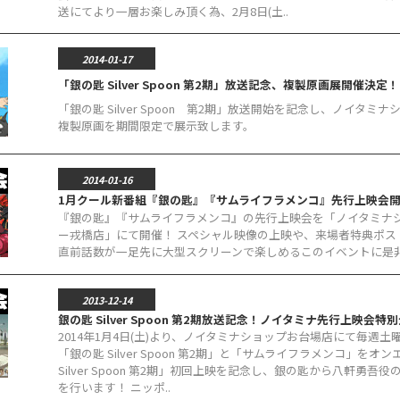
送にてより一層お楽しみ頂く為、2月8日(土..
2014-01-17
「銀の匙 Silver Spoon 第2期」放送記念、複製原画展開催決定！
「銀の匙 Silver Spoon 第2期」放送開始を記念し、ノイタミナシ
複製原画を期間限定で展示致します。
2014-01-16
1月クール新番組『銀の匙』『サムライフラメンコ』先行上映会
『銀の匙』『サムライフラメンコ』の先行上映会を「ノイタミナ
ー戎橋店」にて開催！ スペシャル映像の上映や、来場者特典ポス
直前話数が一足先に大型スクリーンで楽しめるこのイベントに是
2013-12-14
銀の匙 Silver Spoon 第2期放送記念！ノイタミナ先行上映
2014年1月4日(土)より、ノイタミナショップお台場店にて毎週
「銀の匙 Silver Spoon 第2期」と「サムライフラメンコ」
Silver Spoon 第2期」初回上映を記念し、銀の匙から八軒
を行います！ ニッポ..