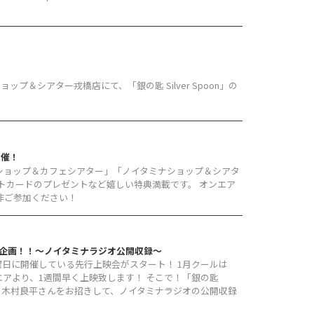
ョップ＆シアター戎橋店にて、「銀の匙 Silver Spoon」の
開催！
ショップ＆カフェシアター」「ノイタミナショップ＆シアタ
トカードのプレゼントなど嬉しい特典満載です。 オンエア
非ご参加ください！
会特別企画！！～ノイタミナラジオ公開収録～
土曜日に開催している先行上映会がスタート！ 1月クールは
をオンエアより、1週間早く上映致します！ そこで！「銀の匙
勇吾役の木村良平さんをお招きして、ノイタミナラジオの公開収録