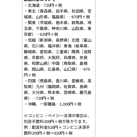
・北海道…720円＋税
・東北（青森県、岩手県、秋田県、宮
城県、山形県、福島県）…670円＋税
・関東（茨城県、栃木県、群馬県、埼
玉県、千葉県、神奈川県、山梨県、東
京都）…620円＋税
・信越（新潟県、長野県）北陸（富山
県、石川県、福井県）東海（岐阜県、
静岡県、愛知県、三重県）関西（滋賀
県、京都府、大阪府、兵庫県、奈良
県、和歌山県）中国（鳥取県、島根
県、岡山県、広島県、山口県）…670
円＋税
・四国（徳島県、香川県、愛媛県、高
知県）九州（福岡県、佐賀県、長崎
県、大分県、熊本県、宮崎県、鹿児島
県）…720円＋税
・沖縄、一部離島…1,000円＋税
※コンビニ・ペイジー決済の場合は、
別途手数料200円＋税が掛かります。
例：配送料金620円＋コンビニ決済手
数料200円＋税＝820円＋税