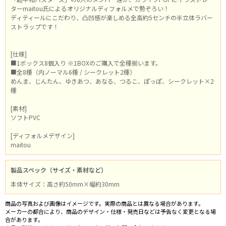
ターmaitou氏によるオリジナルディフォルメで勢ぞろい！
ディティールにこだわり、凸凹感が楽しめる全高約5センチの半立体ラバー
ストラップです！
[仕様]
■1ボックス8個入り ※1BOXのご購入で全種揃います。
■全8種（内ノーマル6種 / シークレット2種）
めんま、じんたん、ゆきあつ、あなる、つるこ、ぽっぽ、シークレット×2
種
[素材]
ソフトPVC
[ディフォルメデザイン]
maitou
製品スペック（サイズ・素材など）
本体サイズ：高さ約50mm×幅約30mm
商品の写真および画像はイメージです。実際の商品とは異なる場合があります。
メーカーの都合により、商品のデザイン・仕様・発売日などは予告なく変更となる場
合があります。