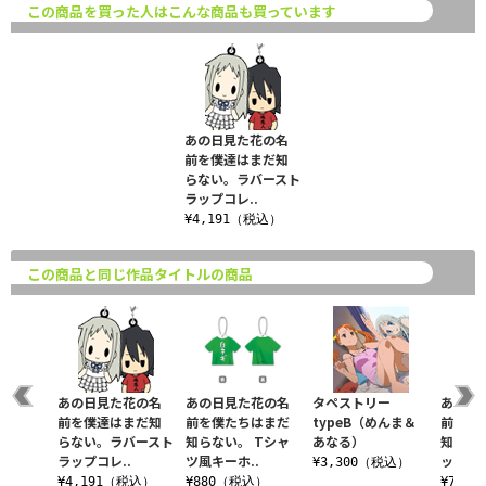
この商品を買った人はこんな商品も買っています
あの日見た花の名
前を僕達はまだ知
らない。ラバースト
ラップコレ..
¥4,191（税込）
この商品と同じ作品タイトルの商品
花の名
あの日見た花の名
あの日見た花の名
タペストリー
あの日
まだ知
前を僕達はまだ知
前を僕たちはまだ
typeB（めんま＆
前を僕
ラスカ
らない。ラバースト
知らない。 Tシャ
あなる）
知らな
..
ラップコレ..
ツ風キーホ..
ットステ
¥3,300（税込）
（税込）
¥4,191（税込）
¥880（税込）
¥770