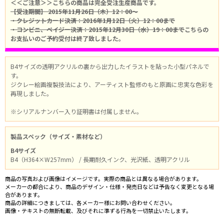
＜＜ご注意＞＞こちらの商品は完全受注生産商品です。
【受注期間】 2015年11月26日（木）12：00～
・クレジットカード決済：2016年1月12日（火）12：00まで
・コンビニ、ペイジー決済：2015年12月30日（水）19：00まで
こちらの
お支払いのご予約受付は終了致しました。
B4サイズの透明アクリルの裏から出力したイラストを貼った小型パネルで
す。
ジクレー絵画複製技法により、アーティスト監修のもと原画に忠実な色彩を
再現しました。
※シリアルナンバー入り証明書は付属しません。
製品スペック（サイズ・素材など）
B4サイズ
B4（H364×W257mm） / 長期耐久インク、光沢紙、透明アクリル
商品の写真および画像はイメージです。実際の商品とは異なる場合があります。
メーカーの都合により、商品のデザイン・仕様・発売日などは予告なく変更となる場
合があります。
商品の詳細につきましては、各メーカー様にお問い合わせください。
画像・テキストの無断転載、及びそれに準ずる行為を一切禁止いたします。