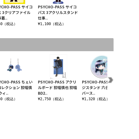
YCHO-PASS サイコ
PSYCHO-PASS サイコ
ス 3クリアファイル
パス 3アクリルスタンド
着..
仕事..
40（税込）
¥1,100（税込）
YCHO-PASS ちぇい
PSYCHO-PASS アクリ
PSYCHO-PASS 缶バッ
劇場版 P
コレクション 狡噛慎
ルボード 狡噛慎也 狡噛
ジスタンド 六合塚弥生
PROVI
ウィ..
BD2..
バース..
¥1,4
80（税込）
¥2,750（税込）
¥1,320（税込）