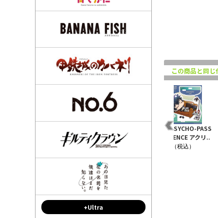
この商品と同じ
バッ
PSYCHO-PASS サイコ
劇場版PSYCHO-PASS
劇場版 PSYCHO-PASS
 狡
パス 3アクリルスタンド
PROVIDENCE アクリ
PROVIDENCE アクリ..
仕事..
ル..
¥1,430（税込）
¥1,100（税込）
¥1,540（税込）
+Ultra