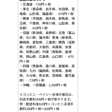
・北海道…720円＋税
・東北（青森県、岩手県、秋田県、宮
城県、山形県、福島県）…670円＋税
・関東（茨城県、栃木県、群馬県、埼
玉県、千葉県、神奈川県、山梨県、東
京都）…620円＋税
・信越（新潟県、長野県）北陸（富山
県、石川県、福井県）東海（岐阜県、
静岡県、愛知県、三重県）関西（滋賀
県、京都府、大阪府、兵庫県、奈良
県、和歌山県）中国（鳥取県、島根
県、岡山県、広島県、山口県）…670
円＋税
・四国（徳島県、香川県、愛媛県、高
知県）九州（福岡県、佐賀県、長崎
県、大分県、熊本県、宮崎県、鹿児島
県）…720円＋税
・沖縄、一部離島…1,000円＋税
※コンビニ・ペイジー決済の場合は、
別途手数料200円＋税が掛かります。
例：配送料金620円＋コンビニ決済手
数料200円＋税＝820円＋税