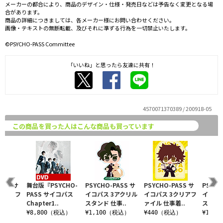
メーカーの都合により、商品のデザイン・仕様・発売日などは予告なく変更となる場
合があります。
商品の詳細につきましては、各メーカー様にお問い合わせください。
画像・テキストの無断転載、及びそれに準ずる行為を一切禁止いたします。
©PSYCHO-PASS Committee
「いいね」と思ったら友達に共有！
4570071370389 / 200918-05
この商品を買った人はこんな商品も買っています
ASS サ
舞台版『PSYCHO-
PSYCHO-PASS サ
PSYCHO-PASS サ
PSYCH
クリアフ
PASS サイコパス
イコパス 3アクリル
イコパス 3クリアフ
イコパ
イ..
Chapter1..
スタンド 仕事..
ァイル 仕事着..
スタンド
込）
¥8,800（税込）
¥1,100（税込）
¥440（税込）
¥1,1